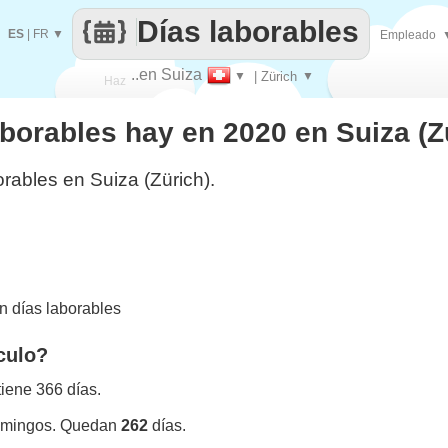
Días laborables
ES
|
FR
▼
Empleado
..en Suiza
▼
| Zürich
▼
Haz
borables hay en 2020 en Suiza (Z
que
rables en Suiza (Zürich).
 días laborables
culo?
iene 366 días.
omingos. Quedan
262
días.