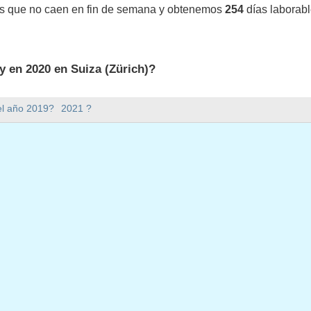
os que no caen en fin de semana y obtenemos
254
días laborabl
y en 2020 en Suiza (Zürich)?
 en Suiza (Zürich).
el año 2019?
2021 ?
mana hay en 2020?
en 2020.
ene 366 días.
 en días laborables en 2020?
borables en 2020.
en días laborables en 2020
ro, 2020
ro, 2020