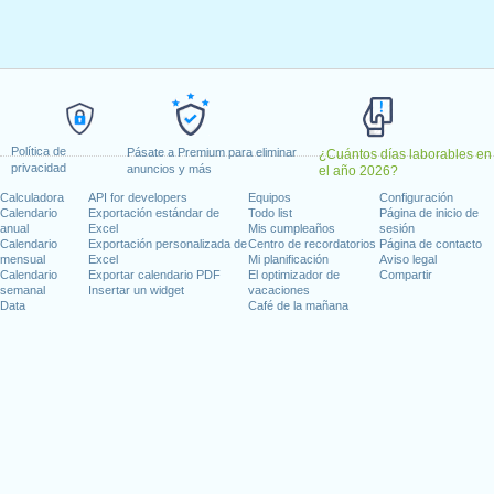
il, 2020
il, 2020
yo, 2020
 21 mayo, 2020
1 junio, 2020
20
Política de
Pásate a Premium para eliminar
¿Cuántos días laborables en
privacidad
anuncios y más
el año 2026?
 en fin de semana
Calculadora
API for developers
Equipos
Configuración
Calendario
Exportación estándar de
Todo list
Página de inicio de
 1 agosto, 2020
anual
Excel
Mis cumpleaños
sesión
embre, 2020
Calendario
Exportación personalizada de
Centro de recordatorios
Página de contacto
mensual
Excel
Mi planificación
Aviso legal
Calendario
Exportar calendario PDF
El optimizador de
Compartir
semanal
Insertar un widget
vacaciones
Data
Café de la mañana
días laborables para 2020
n 2019 in Suiza (Zürich)?
n 2021 in Suiza (Zürich)?