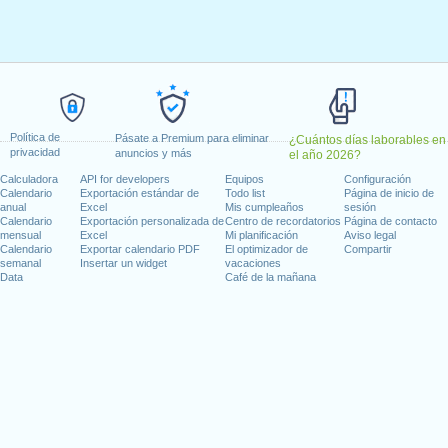
il, 2023
, 2023
 18 mayo, 2023
 29 mayo, 2023
 1 agosto, 2023
Política de
embre, 2023
Pásate a Premium para eliminar
¿Cuántos días laborables en
privacidad
anuncios y más
el año 2026?
Calculadora
API for developers
Equipos
Configuración
 en fin de semana
Calendario
Exportación estándar de
Todo list
Página de inicio de
anual
Excel
Mis cumpleaños
sesión
 2023
Calendario
Exportación personalizada de
Centro de recordatorios
Página de contacto
mensual
Excel
Mi planificación
Aviso legal
Calendario
Exportar calendario PDF
El optimizador de
Compartir
semanal
Insertar un widget
vacaciones
Data
Café de la mañana
días laborables para 2023
n 2022 in Suiza (Zürich)?
n 2024 in Suiza (Zürich)?