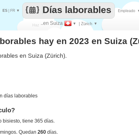
Días laborables
ES
|
FR
▼
Empleado
..en Suiza
▼
| Zürich
▼
Haz
borables hay en 2023 en Suiza (Z
que
rables en Suiza (Zürich).
 días laborables
culo?
bisiesto, tiene 365 días.
omingos. Quedan
260
días.