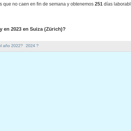
os que no caen en fin de semana y obtenemos
251
días laborabl
y en 2023 en Suiza (Zürich)?
 en Suiza (Zürich).
el año 2022?
2024 ?
mana hay en 2023?
en 2023.
 tiene 365 días.
 en días laborables en 2023?
borables en 2023.
en días laborables en 2023
o, 2023
l, 2023