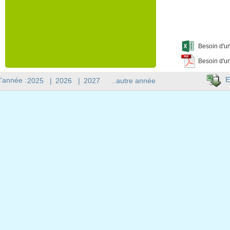
Besoin d'un
Besoin d'un
E
l'année :
2025
|
2026
|
2027
..autre année