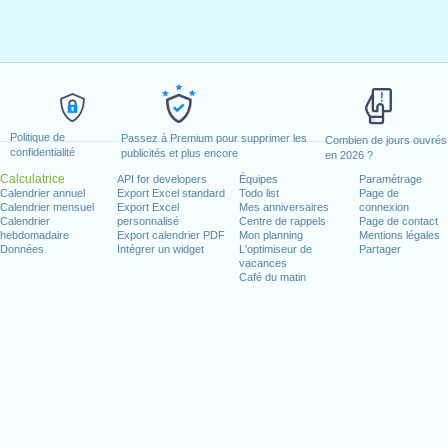
Politique de
Passez à Premium pour supprimer les
Combien de jours ouvrés
confidentialité
publicités et plus encore
en 2026 ?
Calculatrice
API for developers
Équipes
Paramétrage
Calendrier annuel
Export Excel standard
Todo list
Page de
Calendrier mensuel
Export Excel
Mes anniversaires
connexion
Calendrier
personnalisé
Centre de rappels
Page de contact
hebdomadaire
Export calendrier PDF
Mon planning
Mentions légales
Données
Intégrer un widget
L'optimiseur de
Partager
vacances
Café du matin