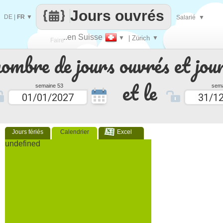
Jours ouvrés
DE
|
FR
▼
Salarié
▼
..en Suisse
▼
| Zürich
▼
Faire
nombre de jours ouvrés et jour
que
et le
semaine 53
sema
Jours fériés
Calendrier
Excel
undefined