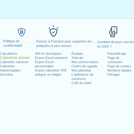
Politique de
Passez à Premium pour supprimer les
Combien de jours ouvrés
confidentialité
publicités et plus encore
en 2026 ?
Calculatrice
API for developers
Équipes
Paramétrage
Calendrier annuel
Export Excel standard
Todo list
Page de
Calendrier mensuel
Export Excel
Mes anniversaires
connexion
Calendrier
personnalisé
Centre de rappels
Page de contact
hebdomadaire
Export calendrier PDF
Mon planning
Mentions légales
Données
Intégrer un widget
L'optimiseur de
Partager
vacances
Café du matin