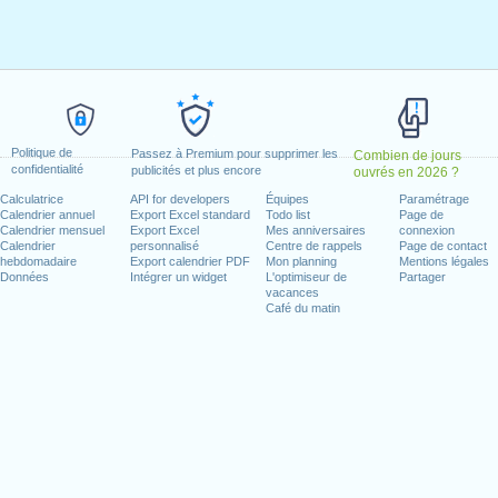
er, 2020
ril, 2020
il, 2020
i, 2020
1 mai, 2020
 juin, 2020
Politique de
Passez à Premium pour supprimer les
Combien de jours
2020
confidentialité
publicités et plus encore
ouvrés en 2026 ?
Calculatrice
API for developers
Équipes
Paramétrage
n week-end
Calendrier annuel
Export Excel standard
Todo list
Page de
Calendrier mensuel
Export Excel
Mes anniversaires
connexion
1 août, 2020
Calendrier
personnalisé
Centre de rappels
Page de contact
hebdomadaire
Export calendrier PDF
Mon planning
Mentions légales
embre, 2020
Données
Intégrer un widget
L'optimiseur de
Partager
vacances
Café du matin
jours ouvrés pour 2020
n 2019 in Suisse (Zürich)?
n 2021 in Suisse (Zürich)?