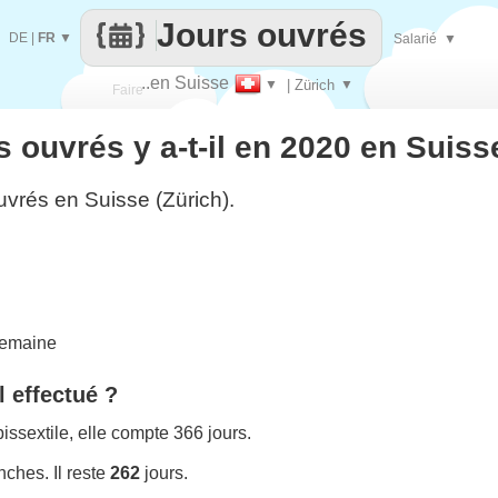
Jours ouvrés
DE
|
FR
▼
Salarié
▼
..en Suisse
▼
| Zürich
▼
Faire
 ouvrés y a-t-il en 2020 en Suisse
que
uvrés en Suisse (Zürich).
semaine
l effectué ?
ssextile, elle compte 366 jours.
ches. Il reste
262
jours.