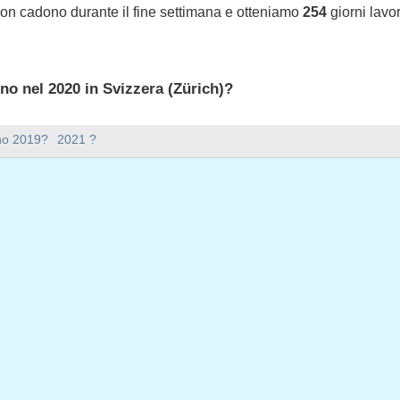
non cadono durante il fine settimana e otteniamo
254
giorni lavor
ono nel 2020 in Svizzera (Zürich)?
 2020 in Svizzera (Zürich).
nno 2019?
2021 ?
ana ci sono nel 2020?
mana nel 2020.
 ha 366 giorni.
iorni feriali nel 2020?
ali nel 2020.
 giorni feriali nel 2020
aio, 2020
nnaio, 2020