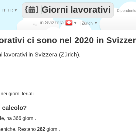
Giorni lavorativi
IT
|
FR
▼
Dipendent
..in Svizzera
▼
| Zürich
▼
Fai
orativi ci sono nel 2020 in Svizze
contare
i lavorativi in Svizzera (Zürich).
ei giorni feriali
l calcolo?
le, ha 366 giorni.
meniche. Restano
262
giorni.