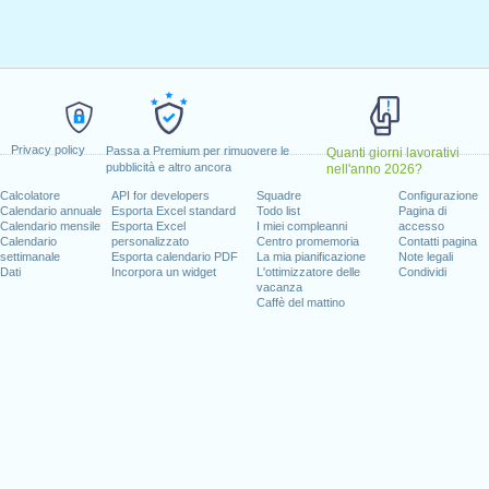
ile, 2020
aprile, 2020
aggio, 2020
o, 2020
1 giugno, 2020
2020
Privacy policy
Passa a Premium per rimuovere le
Quanti giorni lavorativi
pubblicità e altro ancora
nell'anno 2026?
l fine settimana
Calcolatore
API for developers
Squadre
Configurazione
Calendario annuale
Esporta Excel standard
Todo list
Pagina di
to, 1 agosto, 2020
Calendario mensile
Esporta Excel
I miei compleanni
accesso
mbre, 2020
Calendario
personalizzato
Centro promemoria
Contatti pagina
settimanale
Esporta calendario PDF
La mia pianificazione
Note legali
Dati
Incorpora un widget
L'ottimizzatore delle
Condividi
vacanza
Caffè del mattino
 giorni lavorativi per il 2020
n 2019 in Svizzera (Zürich)?
n 2021 in Svizzera (Zürich)?