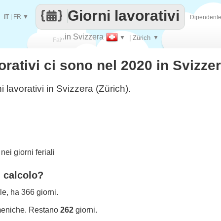
Giorni lavorativi
IT
|
FR
▼
Dipendent
..in Svizzera
▼
| Zürich
▼
Fai
orativi ci sono nel 2020 in Svizze
contare
i lavorativi in Svizzera (Zürich).
ei giorni feriali
l calcolo?
le, ha 366 giorni.
meniche. Restano
262
giorni.