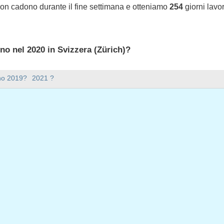
non cadono durante il fine settimana e otteniamo
254
giorni lavor
ono nel 2020 in Svizzera (Zürich)?
 2020 in Svizzera (Zürich).
nno 2019?
2021 ?
ana ci sono nel 2020?
mana nel 2020.
 ha 366 giorni.
iorni feriali nel 2020?
ali nel 2020.
 giorni feriali nel 2020
aio, 2020
nnaio, 2020