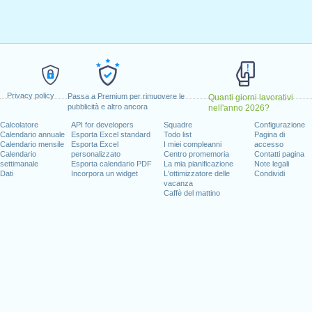
ile, 2020
aprile, 2020
aggio, 2020
o, 2020
1 giugno, 2020
2020
Privacy policy
Passa a Premium per rimuovere le
Quanti giorni lavorativi
pubblicità e altro ancora
nell'anno 2026?
l fine settimana
Calcolatore
API for developers
Squadre
Configurazione
Calendario annuale
Esporta Excel standard
Todo list
Pagina di
to, 1 agosto, 2020
Calendario mensile
Esporta Excel
I miei compleanni
accesso
mbre, 2020
Calendario
personalizzato
Centro promemoria
Contatti pagina
settimanale
Esporta calendario PDF
La mia pianificazione
Note legali
Dati
Incorpora un widget
L'ottimizzatore delle
Condividi
vacanza
Caffè del mattino
 giorni lavorativi per il 2020
n 2019 in Svizzera (Zürich)?
n 2021 in Svizzera (Zürich)?