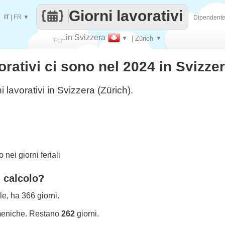
Giorni lavorativi
IT
|
FR
▼
Dipendent
..in Svizzera
▼
| Zürich
▼
Fai
orativi ci sono nel 2024 in Svizze
contare
i lavorativi in Svizzera (Zürich).
nei giorni feriali
l calcolo?
le, ha 366 giorni.
meniche. Restano
262
giorni.