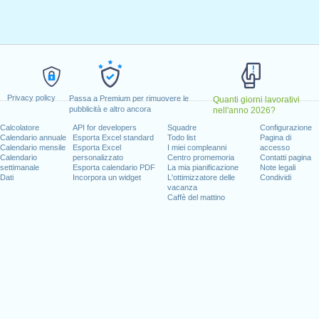
rzo, 2024
prile, 2024
1 maggio, 2024
, 2024
 20 maggio, 2024
edi, 1 agosto, 2024
Privacy policy
, 2024
Passa a Premium per rimuovere le
Quanti giorni lavorativi
pubblicità e altro ancora
nell'anno 2026?
icembre, 2024
Calcolatore
API for developers
Squadre
Configurazione
Calendario annuale
Esporta Excel standard
Todo list
Pagina di
Calendario mensile
Esporta Excel
I miei compleanni
accesso
Calendario
personalizzato
Centro promemoria
Contatti pagina
settimanale
Esporta calendario PDF
La mia pianificazione
Note legali
 giorni lavorativi per il 2024
Dati
Incorpora un widget
L'ottimizzatore delle
Condividi
vacanza
n 2023 in Svizzera (Zürich)?
Caffè del mattino
n 2025 in Svizzera (Zürich)?