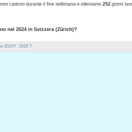
e non cadono durante il fine settimana e otteniamo
252
giorni lav
ono nel 2024 in Svizzera (Zürich)?
 2024 in Svizzera (Zürich).
nno 2023?
2025 ?
ana ci sono nel 2024?
mana nel 2024.
 ha 366 giorni.
iorni feriali nel 2024?
iali nel 2024.
 giorni feriali nel 2024
 2024
nnaio, 2024