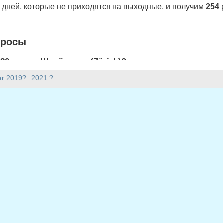
дней, которые не приходятся на выходные, и получим
254
просы
20 году в Швейцария (Zürich)?
ch) 254 рабочих дней.
ar 2019?
2021 ?
2020 году?
.
окосным?
сным и содержит 366 дней.
 приходится на будни в 2020 году?
я на будни в 2020 году.
ходящиеся на будни в 2020 году
 2020