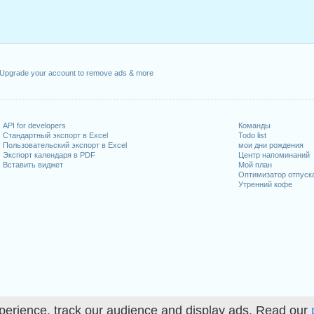
нварь, 2020
прель, 2020
к, 13 апрель, 2020
й, 2020
, 21 май, 2020
Upgrade your account to remove ads & more
льник, 1 июнь, 2020
20
API for developers
Команды
иходящиеся на выходные
Стандартный экспорт в Excel
Todo list
Пользовательский экспорт в Excel
мои дни рождения
, 1 август, 2020
Экспорт календаря в PDF
Центр напоминаний
Вставить виджет
Мой план
кабрь, 2020
Оптимизатор отпуск
Утренний кофе
абочих дней на 2020 год
in 2019 in Швейцария (Zürich)?
in 2021 in Швейцария (Zürich)?
perience, track our audience and display ads. Read our