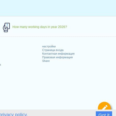
How many working days in year 2026?
настройки
Страница входа
Контактная информация
Правовая информация
Share
а
Оп
privacy policy.
Got it