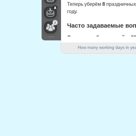
Теперь уберём
8
праздничных 
году.
0
Часто задаваемые во
...
Сколько рабочих дней в 20
В 2020 году в Швейцария (Züri
How many working days in ye
Сколько выходных дней в 
В 2020 году 104 выходных дня
Является ли 2020 год вис
Да. 2020 год является високо
Сколько праздничных дней
8 праздничных дней приходятс
Праздничные дни, при
1.
Jour de l'An
: среда, 1 январь,