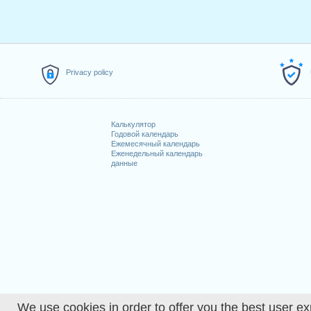
2.
Saint-Berchtold
: четверг, 2 я
3.
Vendredi Saint
: пятница, 10 а
4.
Lundi de Pâques
: понедельни
5.
Fête du Travail
: пятница, 1 ма
6.
Jeudi de l'Ascension
: четверг
Privacy policy
7.
Lundi de la Pentecôte
: понеде
8.
Noël
: пятница, 25 декабрь, 20
Калькулятор
Праздничные дни, пр
Годовой календарь
Ежемесячный календарь
1. Fête nationale suisse : суббота
Еженедельный календарь
данные
2. Saint Étienne : суббота, 26 де
Узнать больше
Подробный календарь р
How many working days 
How many working days 
We use cookies in order to offer you the best user ex