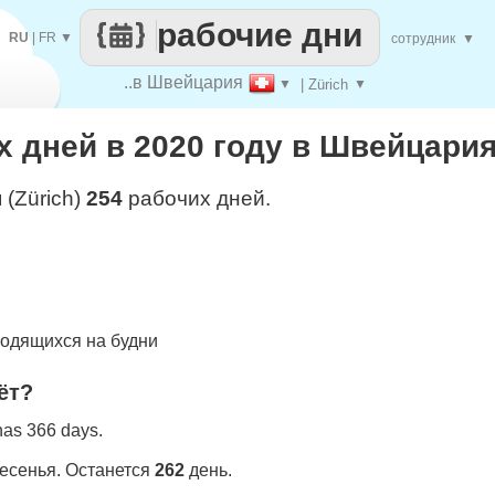
рабочие дни
RU
|
FR
▼
сотрудник
▼
..в Швейцария
▼
| Zürich
▼
 дней в 2020 году в Швейцария 
 (Zürich)
254
рабочих дней.
одящихся на будни
ёт?
 has 366 days.
ресенья. Останется
262
день.