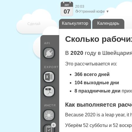
авг
20:03
07
☕
Утренний кофе ▼
Калькулятор
Календарь
Сделай
Сколько рабочих
каждый
API
В
2020
году в Швейцария
Это рассчитывается из:
EXPORT
366 всего дней
104 выходные дни
8 праздничные дни
прих
Как выполняется расч
ИНСТР.
Because 2020 is a leap year, it
Уберём 52 субботы и 52 воск
0