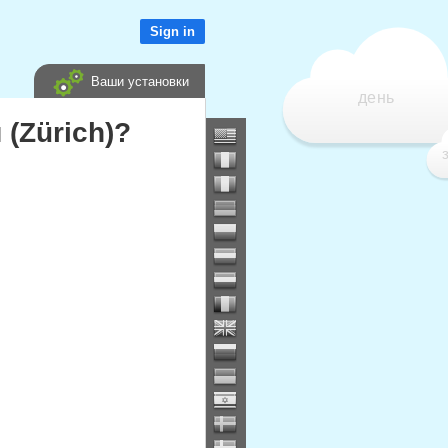
Sign in
Ваши установки
день
(Zürich)?