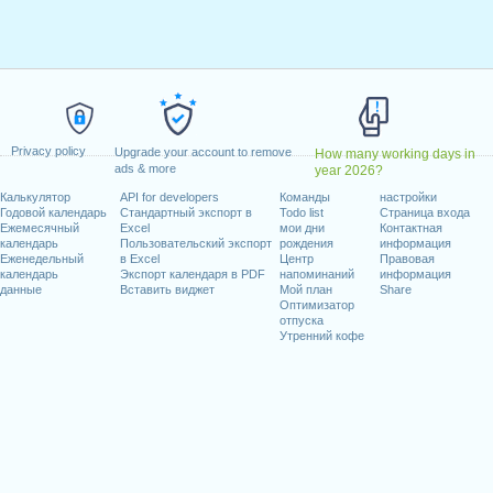
рель, 2021
к, 5 апрель, 2021
, 13 май, 2021
льник, 24 май, 2021
иходящиеся на выходные
Privacy policy
Upgrade your account to remove
How many working days in
ads & more
year 2026?
варь, 2021
й, 2021
Калькулятор
API for developers
Команды
настройки
Годовой календарь
Стандартный экспорт в
Todo list
Страница входа
енье, 1 август, 2021
Ежемесячный
Excel
мои дни
Контактная
21
календарь
Пользовательский экспорт
рождения
информация
Еженедельный
в Excel
Центр
Правовая
6 декабрь, 2021
календарь
Экспорт календаря в PDF
напоминаний
информация
данные
Вставить виджет
Мой план
Share
Оптимизатор
отпуска
Утренний кофе
абочих дней на 2021 год
in 2020 in Швейцария (Zürich)?
in 2022 in Швейцария (Zürich)?