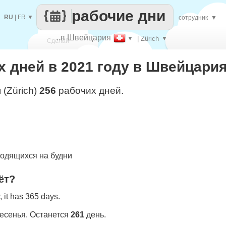
рабочие дни
RU
|
FR
▼
сотрудник
▼
..в Швейцария
▼
| Zürich
▼
Сделай
 дней в 2021 году в Швейцария 
каждый
 (Zürich)
256
рабочих дней.
одящихся на будни
ёт?
 it has 365 days.
ресенья. Останется
261
день.