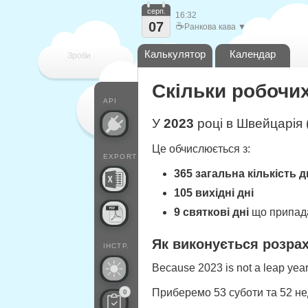
серп.
16:32
07
☕
Ранкова кава ▼
Калькулятор
Календар
Зроби
Скільки робочих
кожен
API
У
2023
році в Швейцарія (
Це обчислюється з:
EXPORT
365 загальна кількість д
105 вихідні дні
9 святкові дні
що припада
Як виконується розра
ІНСТР.
Because 2023 is not a leap year,
Приберемо 53 суботи та 52 не
0