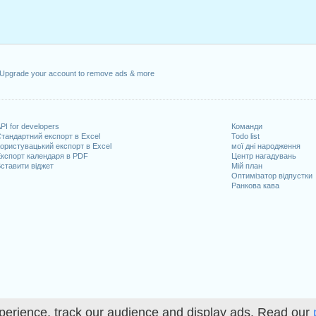
10 квітень, 2023
травень, 2023
 18 травень, 2023
лок, 29 травень, 2023
к, 1 серпень, 2023
Upgrade your account to remove ads & more
2023
удень, 2023
PI for developers
Команди
адають на вихідні
тандартний експорт в Excel
Todo list
ористувацький експорт в Excel
мої дні народження
 2023
кспорт календаря в PDF
Центр нагадувань
ставити віджет
Мій план
Оптимізатор відпустки
Ранкова кава
очих днів на 2023 рік
n 2022 in Швейцарія (Zürich)?
n 2024 in Швейцарія (Zürich)?
perience, track our audience and display ads. Read our