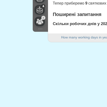
Тепер приберемо
9
святкових 
Поширені запитання
0
Скільки робочих днів у 202
...
У 2023 році в Швейцарія (Züric
How many working days in ye
Скільки вихідних днів у 20
У 2023 році є 105 вихідні дні.
Чи є 2023 рік високосним?
Ні. 2023 рік не є високосним і 
Скільки святкових днів при
9 святкових днів припадають н
Святкові дні, що прип
1.
Saint-Berchtold
: понеділок, 2
2.
Vendredi Saint
: п'ятниця, 7 кв