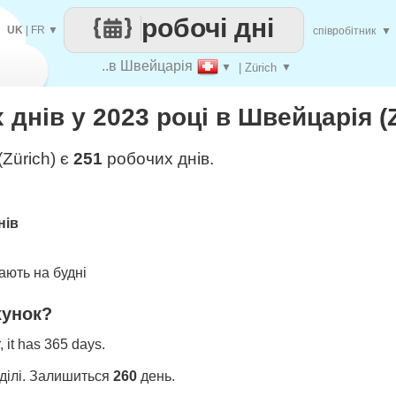
робочі дні
UK
|
FR
▼
співробітник
▼
..в Швейцарія
▼
| Zürich
▼
 днів у 2023 році в Швейцарія (
Zürich) є
251
робочих днів.
нів
ють на будні
хунок?
 it has 365 days.
ділі. Залишиться
260
день.