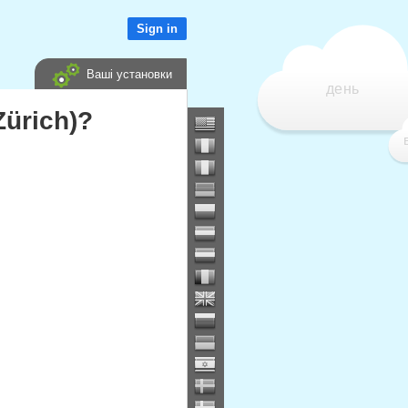
Sign in
Ваші установки
день
Zürich)?