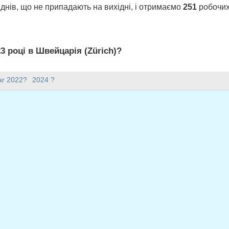
днів, що не припадають на вихідні, і отримаємо
251
робочих 
3 році в Швейцарія (Zürich)?
h) є 251 робочих днів.
ar 2022?
2024 ?
23 році?
має 365 днів.
падає на будні у 2023 році?
а будні у 2023 році.
адають на будні у 2023 році
 січень, 2023
ітень, 2023