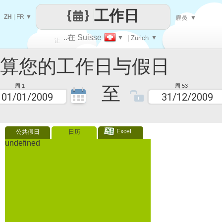
工作日
ZH
|
FR
▼
雇员
▼
..在 Suisse
▼
| Zürich
▼
让
您的工作日与假日
每一天
至
周 1
周 53
Excel
公共假日
日历
undefined