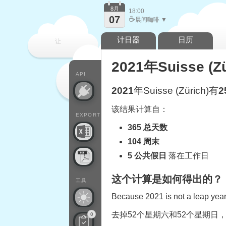
8月
18:00
07
☕
晨间咖啡 ▼
计日器
日历
让
2021年Suisse 
每一天
API
2021
年Suisse (Zürich)有
2
该结果计算自：
EXPORT
365 总天数
104 周末
5 公共假日
落在工作日
这个计算是如何得出的？
工具
Because 2021 is not a leap year,
去掉52个星期六和52个星期日
0