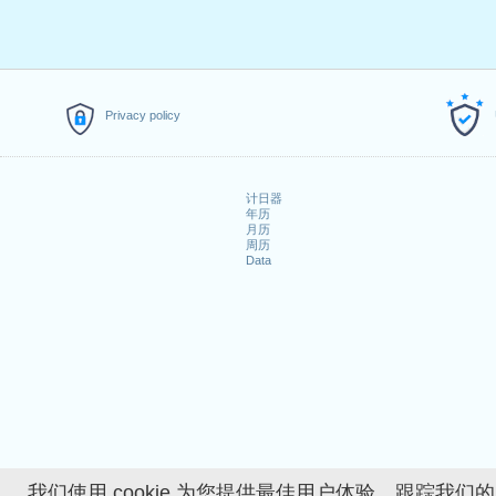
3.
Lundi de Pâques
: 2021年4
4.
Jeudi de l'Ascension
: 2021
5.
Lundi de la Pentecôte
: 202
落在周末的公共假期
Privacy policy
1. Saint-Berchtold : 2021年1月
2. Fête du Travail : 2021年5月
3. Fête nationale suisse : 20
计日器
年历
4. Noël : 2021年12月25日星期六
月历
5. Saint Étienne : 2021年12月
周历
Data
探索更多
2021年详细工作日历
How many working days i
How many working days i
我们使用 cookie 为您提供最佳用户体验、跟踪我们