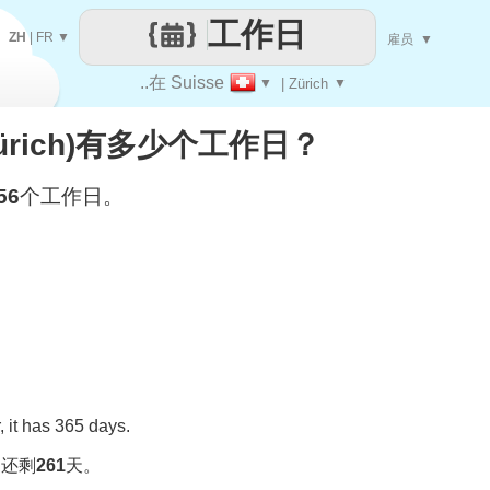
工作日
ZH
|
FR
▼
雇员
▼
..在 Suisse
▼
| Zürich
▼
(Zürich)有多少个工作日？
56
个工作日。
 it has 365 days.
，还剩
261
天。