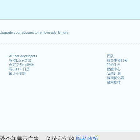
月5日星期一
年5月13日星期四
1年5月24日星期一
Upgrade your account to remove ads & more
2日星期六
1日星期六
21年8月1日星期日
API for developers
团队
标准Excel导出
待办事项列表
自定义Excel导出
我的生日
26日星期日
导出PDF日历
提醒中心
嵌入小部件
我的计划
假期优化器
晨间咖啡
n 2020 in Suisse (Zürich)?
n 2022 in Suisse (Zürich)?
的受众并展示广告。 阅读我们的
隐私政策。