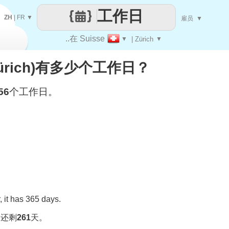
工作日
ZH
|
FR
▼
雇员
▼
..在 Suisse
▼
| Zürich
▼
(Zürich)有多少个工作日？
56
个工作日。
 it has 365 days.
，还剩
261
天。