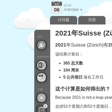
8月
02:52
06
☕
晨间咖啡 ▼
计日器
日历
让
2021年Suisse 
每一天
API
2021
年Suisse (Zürich)有
2
该结果计算自：
EXPORT
365 总天数
104 周末
5 公共假日
落在工作日
这个计算是如何得出的？
工具
Because 2021 is not a leap year,
去掉52个星期六和52个星期日
0