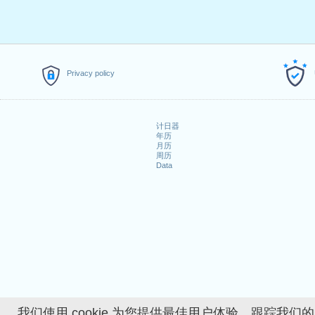
3.
Lundi de Pâques
: 2021年4
4.
Jeudi de l'Ascension
: 2021
5.
Lundi de la Pentecôte
: 202
落在周末的公共假期
Privacy policy
1. Saint-Berchtold : 2021年1月
2. Fête du Travail : 2021年5月
3. Fête nationale suisse : 20
计日器
年历
4. Noël : 2021年12月25日星期六
月历
5. Saint Étienne : 2021年12月
周历
Data
探索更多
2021年详细工作日历
How many working days i
How many working days i
我们使用 cookie 为您提供最佳用户体验、跟踪我们