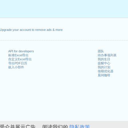
月5日星期一
年5月13日星期四
1年5月24日星期一
Upgrade your account to remove ads & more
2日星期六
1日星期六
21年8月1日星期日
API for developers
团队
标准Excel导出
待办事项列表
自定义Excel导出
我的生日
26日星期日
导出PDF日历
提醒中心
嵌入小部件
我的计划
假期优化器
晨间咖啡
n 2020 in Suisse (Zürich)?
n 2022 in Suisse (Zürich)?
的受众并展示广告。 阅读我们的
隐私政策。