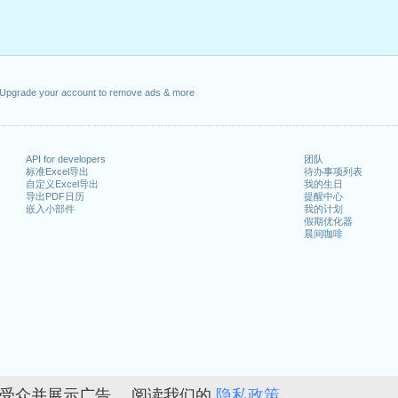
月10日星期一
日星期一
年5月18日星期四
3年5月29日星期一
3年8月1日星期二
Upgrade your account to remove ads & more
6日星期二
API for developers
团队
标准Excel导出
待办事项列表
自定义Excel导出
我的生日
期日
导出PDF日历
提醒中心
嵌入小部件
我的计划
假期优化器
晨间咖啡
n 2022 in Suisse (Zürich)?
n 2024 in Suisse (Zürich)?
的受众并展示广告。 阅读我们的
隐私政策。