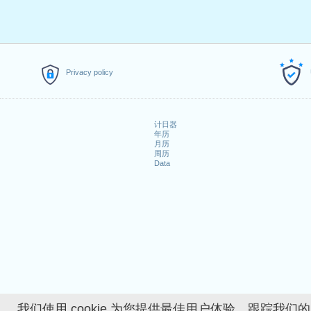
3.
Lundi de Pâques
: 2023年4
4.
Fête du Travail
: 2023年5月1
5.
Jeudi de l'Ascension
: 2023
6.
Lundi de la Pentecôte
: 202
7.
Fête nationale suisse
: 202
Privacy policy
8.
Noël
: 2023年12月25日星期一
9.
Saint Étienne
: 2023年12月2
计日器
落在周末的公共假期
年历
月历
1. Jour de l'An : 2023年1月1日星
周历
Data
探索更多
2023年详细工作日历
How many working days i
How many working days i
我们使用 cookie 为您提供最佳用户体验、跟踪我们