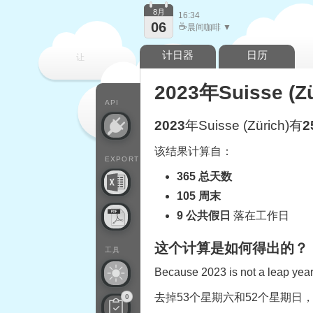
8月
16:34
06
☕
晨间咖啡 ▼
计日器
日历
让
2023年Suisse 
每一天
API
2023
年Suisse (Zürich)有
2
该结果计算自：
EXPORT
365 总天数
105 周末
9 公共假日
落在工作日
这个计算是如何得出的？
工具
Because 2023 is not a leap year,
去掉53个星期六和52个星期日
0