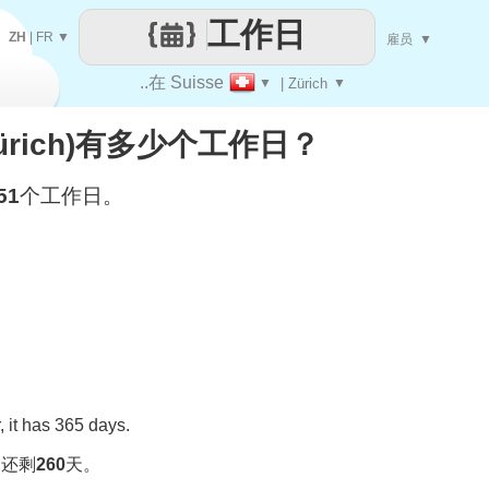
工作日
ZH
|
FR
▼
雇员
▼
..在 Suisse
▼
| Zürich
▼
(Zürich)有多少个工作日？
51
个工作日。
 it has 365 days.
，还剩
260
天。