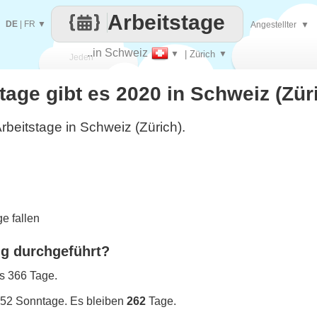
Arbeitstage
DE
|
FR
▼
Angestellter
▼
..in Schweiz
▼
| Zürich
▼
Jeden
stage gibt es 2020 in Schweiz (Zür
Tag
rbeitstage in Schweiz (Zürich).
e fallen
ng durchgeführt?
es 366 Tage.
 52 Sonntage. Es bleiben
262
Tage.