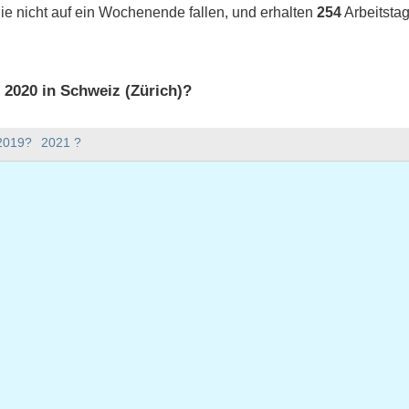
ie nicht auf ein Wochenende fallen, und erhalten
254
Arbeitstag
s 2020 in Schweiz (Zürich)?
 2020 in Schweiz (Zürich).
 2019?
2021 ?
bt es im Jahr 2020?
Jahr 2020.
hat 366 Tage.
020 auf Werktage?
 auf Werktage.
 Werktage fallen
uar 2020
 Januar 2020