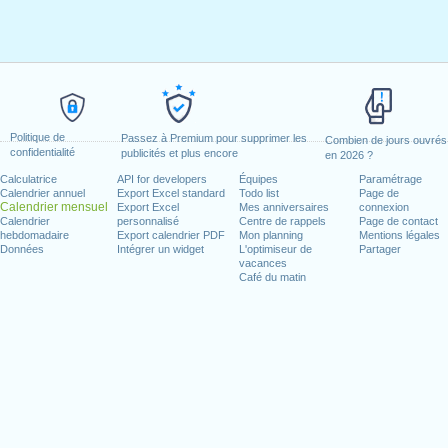
Politique de
Passez à Premium pour supprimer les
Combien de jours ouvrés
confidentialité
publicités et plus encore
en 2026 ?
Calculatrice
API for developers
Équipes
Paramétrage
Calendrier annuel
Export Excel standard
Todo list
Page de
Calendrier mensuel
Export Excel
Mes anniversaires
connexion
Calendrier
personnalisé
Centre de rappels
Page de contact
hebdomadaire
Export calendrier PDF
Mon planning
Mentions légales
Données
Intégrer un widget
L'optimiseur de
Partager
vacances
Café du matin