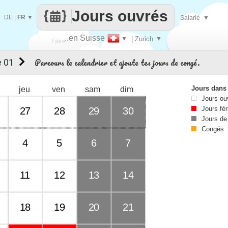
Jours ouvrés
DE
|
FR
▼
Salarié
▼
..en Suisse
▼
| Zürich
▼
Faire
Parcours le calendrier et ajoute tes jours de congé.
 01
que
Jours dans
jeu
ven
sam
dim
Jours ou
Jours fér
27
28
29
30
Jours de
Congés
4
5
6
7
11
12
13
14
18
19
20
21