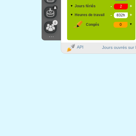
-
+
Jours fériés
▼
-
+
Heures de travail
▼
0
Congés
▼
...
API
Jours ouvrés sur 