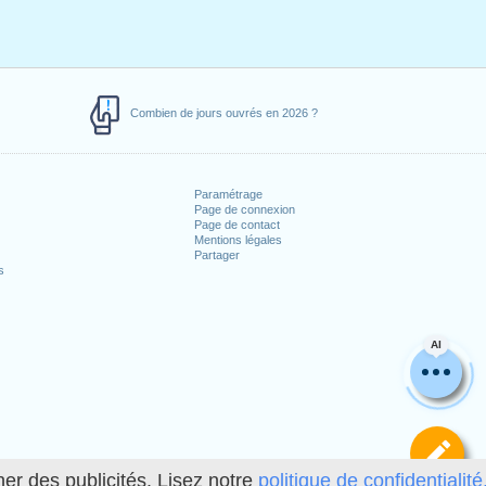
Combien de jours ouvrés en 2026 ?
Paramétrage
Page de connexion
Page de contact
Mentions légales
Partager
s
AI
Dé
her des publicités. Lisez notre
politique de confidentialité