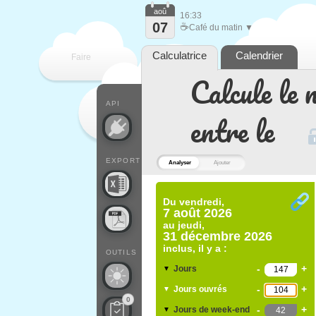
aoû
16:33
07
☕
Café du matin ▼
Calculatrice
Calendrier
Faire
Calcule le 
que
API
entre le
EXPORT
Analyser
Ajouter
Du
vendredi,
7 août 2026
au
jeudi,
31 décembre 2026
inclus, il y a :
OUTILS
-
+
Jours
▼
-
+
Jours ouvrés
▼
0
-
+
Jours de week-end
▼