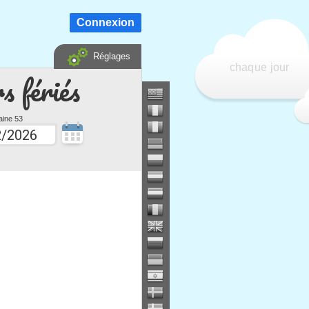
Connexion
Réglages
chaque jour
s fériés
ine 53