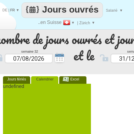
Jours ouvrés
DE
|
FR
▼
Salarié
▼
..en Suisse
▼
| Zürich
▼
nombre de jours ouvrés et jour
et le
semaine 32
sema
Jours fériés
Calendrier
Excel
undefined