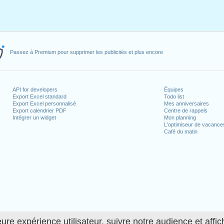
Passez à Premium pour supprimer les publicités et plus encore
API for developers
Équipes
Export Excel standard
Todo list
Export Excel personnalisé
Mes anniversaires
Export calendrier PDF
Centre de rappels
Intégrer un widget
Mon planning
L'optimiseur de vacance
Café du matin
ure expérience utilisateur, suivre notre audience et affic