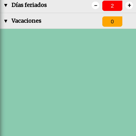
-
+
▼
Días feriados
▼
Vacaciones