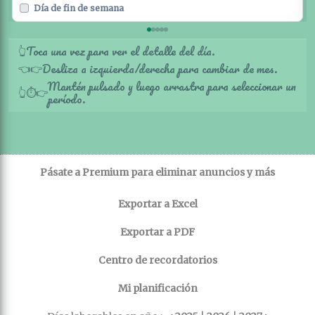
Día de fin de semana
Toca una vez para ver el detalle del día.
👆
Desliza a izquierda/derecha para cambiar de mes.
👈
👉
Mantén pulsado y luego arrastra para seleccionar un
👆
⏱️
👉
período.
Pásate a Premium para eliminar anuncios y más
Exportar a Excel
Exportar a PDF
Centro de recordatorios
Mi planificación