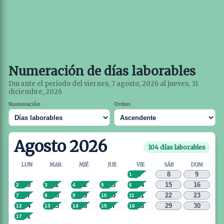
Numeración de días laborables
Durante el período del viernes, 7 agosto, 2026 al jueves, 31
diciembre, 2026
Numeración
Orden
Agosto 2026
104 días laborables
LUN
MAR
MIÉ
JUE
VIE
SÁB
DOM
7
8
9
1
10
11
12
13
14
15
16
2
3
4
5
6
17
18
19
20
21
22
23
7
8
9
10
11
24
25
26
27
28
29
30
12
13
14
15
16
31
17