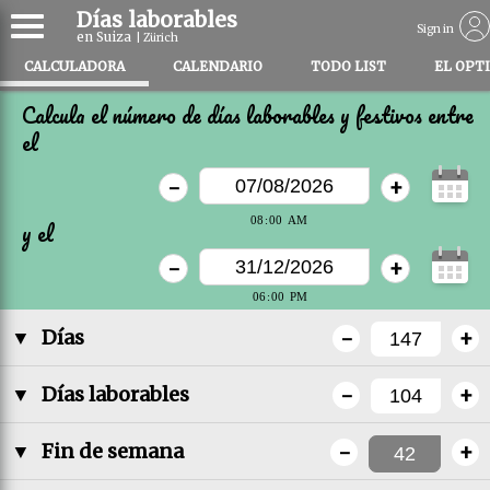
Días laborables
Sign in
en Suiza
| Zürich
CALCULADORA
CALENDARIO
TODO LIST
EL OPT
Calcula el número de días laborables y festivos entre
el
-
+
y el
-
+
-
+
▼
Días
-
+
▼
Días laborables
-
+
▼
Fin de semana