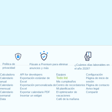
Política de
Pásate a Premium para eliminar
¿Cuántos días laborables en
privacidad
anuncios y más
el año 2026?
Calculadora
API for developers
Equipos
Configuración
Todo list
Calendario
Exportación estándar de
Página de inicio de
anual
Excel
Mis cumpleaños
sesión
Calendario
Exportación personalizada de
Centro de recordatorios
Página de contacto
mensual
Excel
Mi planificación
Aviso legal
Calendario
Exportar calendario PDF
El optimizador de
Compartir
semanal
Insertar un widget
vacaciones
Data
Café de la mañana