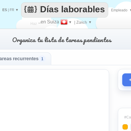
Días laborables
ES
|
FR
▼
Empleado
..en Suiza
▼
| Zürich
▼
Haz
Organiza tu lista de tareas pendientes
que
areas recurrentes
1
#Cat