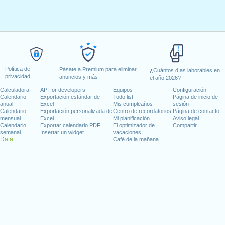
Política de
Pásate a Premium para eliminar
¿Cuántos días laborables en
privacidad
anuncios y más
el año 2026?
Calculadora
API for developers
Equipos
Configuración
Calendario
Exportación estándar de
Todo list
Página de inicio de
anual
Excel
Mis cumpleaños
sesión
Calendario
Exportación personalizada de
Centro de recordatorios
Página de contacto
mensual
Excel
Mi planificación
Aviso legal
Calendario
Exportar calendario PDF
El optimizador de
Compartir
semanal
Insertar un widget
vacaciones
Data
Café de la mañana