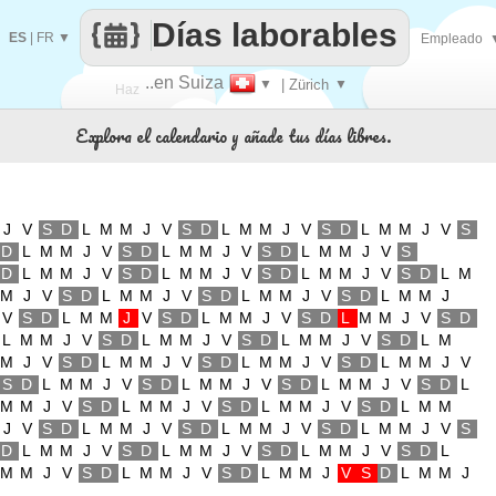
Días laborables
ES
|
FR
▼
Empleado
..en Suiza
▼
| Zürich
▼
Haz
Explora el calendario y añade tus días libres.
que
J
V
S
D
L
M
M
J
V
S
D
L
M
M
J
V
S
D
L
M
M
J
V
S
D
L
M
M
J
V
S
D
L
M
M
J
V
S
D
L
M
M
J
V
S
D
L
M
M
J
V
S
D
L
M
M
J
V
S
D
L
M
M
J
V
S
D
L
M
M
J
V
S
D
L
M
M
J
V
S
D
L
M
M
J
V
S
D
L
M
M
J
V
S
D
L
M
M
J
V
S
D
L
M
M
J
V
S
D
L
M
M
J
V
S
D
L
M
M
J
V
S
D
L
M
M
J
V
S
D
L
M
M
J
V
S
D
L
M
M
J
V
S
D
L
M
M
J
V
S
D
L
M
M
J
V
S
D
L
M
M
J
V
S
D
L
M
M
J
V
S
D
L
M
M
J
V
S
D
L
M
M
J
V
S
D
L
M
M
J
V
S
D
L
M
M
J
V
S
D
L
M
M
J
V
S
D
L
M
M
J
V
S
D
L
M
M
J
V
S
D
L
M
M
J
V
S
D
L
M
M
J
V
S
D
L
M
M
J
V
S
D
L
M
M
J
V
S
D
L
M
M
J
V
S
D
L
M
M
J
V
S
D
L
M
M
J
V
S
D
L
M
M
J
V
S
D
L
M
M
J