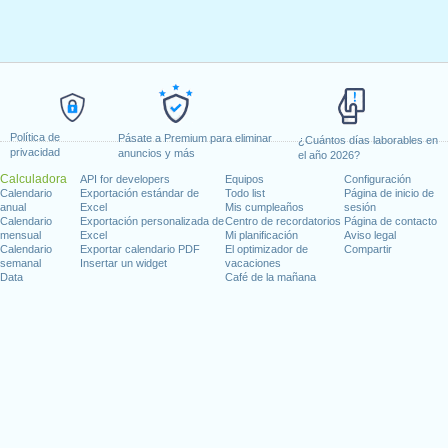
Política de
Pásate a Premium para eliminar
¿Cuántos días laborables en
privacidad
anuncios y más
el año 2026?
Calculadora
API for developers
Equipos
Configuración
Calendario
Exportación estándar de
Todo list
Página de inicio de
anual
Excel
Mis cumpleaños
sesión
Calendario
Exportación personalizada de
Centro de recordatorios
Página de contacto
mensual
Excel
Mi planificación
Aviso legal
Calendario
Exportar calendario PDF
El optimizador de
Compartir
semanal
Insertar un widget
vacaciones
Data
Café de la mañana