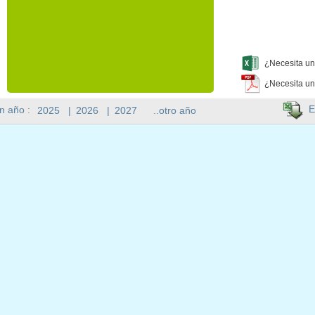
¿Necesita un
¿Necesita un
E
n año :
2025
|
2026
|
2027
..otro año