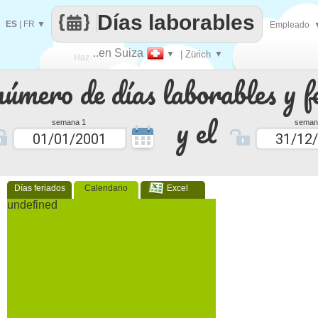
Días laborables
ES
|
FR
▼
Empleado
..en Suiza
▼
| Zürich
▼
Haz
número de días laborables y f
que
y el
semana 1
seman
Días feriados
Calendario
Excel
undefined