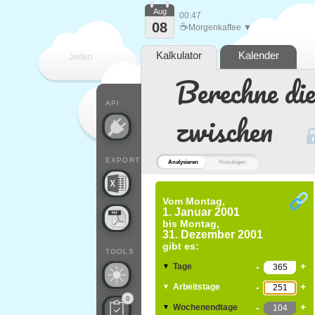
Aug
00:47
08
☕
Morgenkaffee ▼
Kalkulator
Kalender
Jeden
Berechne di
Tag
API
zwischen
EXPORT
Analysieren
Hinzufügen
Vom
Montag,
1. Januar 2001
bis
Montag,
31. Dezember 2001
gibt es:
TOOLS
-
+
Tage
▼
-
+
Arbeitstage
▼
0
-
+
Wochenendtage
▼