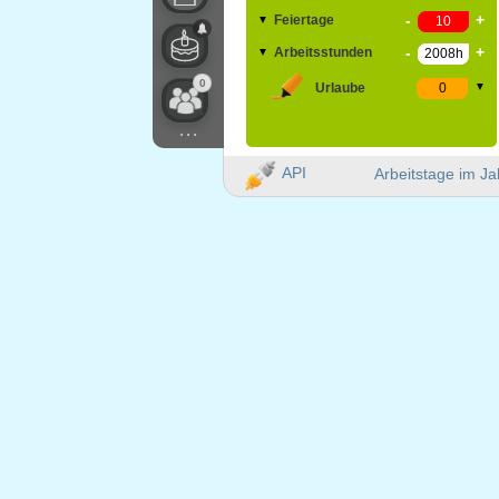
-
+
Feiertage
▼
-
+
Arbeitsstunden
▼
0
Urlaube
▼
...
API
Arbeitstage im Ja