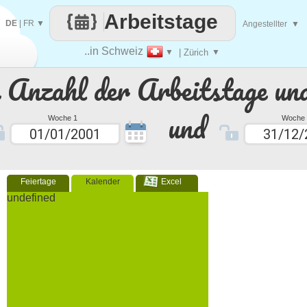
Arbeitstage
DE
|
FR
▼
Angestellter
▼
..in Schweiz
▼
| Zürich
▼
e Anzahl der Arbeitstage un
und
Woche 1
Woche 
Feiertage
Kalender
Excel
undefined