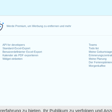
Werde Premium, um Werbung zu entfernen und mehr
API for developers
Teams
Standard-Excel-Export
Todo list
Benutzerdefinierter Excel-Export
Meine Geburtstag
Kalender als PDF exportieren
Erinnerungszentra
Widget einbetten
Meine Planung
Der Ferienoptimier
Morgenkaffee
fahrung zu bieten, Ihr Publikum zu verfolgen und Anze