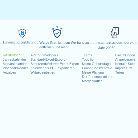
Datenschutzerklärung
Werde Premium, um Werbung zu
Wie viele Arbeitstage im
entfernen und mehr
Jahr 2026?
Kalkulator
API for developers
Teams
Einstellungen
Jahreskalender
Standard-Excel-Export
Todo list
Anmeldeseite
Monatskalender
Benutzerdefinierter Excel-Export
Meine Geburtstage
Kontakt-Seite
Wochenkalender
Kalender als PDF exportieren
Erinnerungszentrale
Impressum
Angaben
Widget einbetten
Meine Planung
Teilen
Der Ferienoptimierer
Morgenkaffee