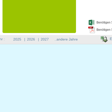
Benötigen 
Benötigen 
E
hr :
2025
|
2026
|
2027
..andere Jahre