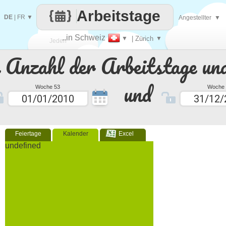
Arbeitstage
DE
|
FR
▼
Angestellter
▼
..in Schweiz
▼
| Zürich
▼
Jeden
e Anzahl der Arbeitstage un
Tag
und
Woche 53
Woche 
Feiertage
Kalender
Excel
undefined