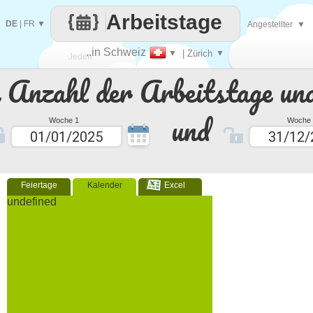
Arbeitstage
DE
|
FR
▼
Angestellter
▼
..in Schweiz
▼
| Zürich
▼
Jeden
e Anzahl der Arbeitstage un
Tag
und
Woche 1
Woche 
Feiertage
Kalender
Excel
undefined