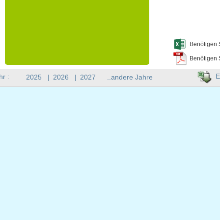
Benötigen 
Benötigen 
E
hr :
2025
|
2026
|
2027
..andere Jahre