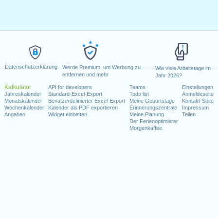
Datenschutzerklärung
Werde Premium, um Werbung zu
Wie viele Arbeitstage im
entfernen und mehr
Jahr 2026?
Kalkulator
API for developers
Teams
Einstellungen
Jahreskalender
Standard-Excel-Export
Todo list
Anmeldeseite
Monatskalender
Benutzerdefinierter Excel-Export
Meine Geburtstage
Kontakt-Seite
Wochenkalender
Kalender als PDF exportieren
Erinnerungszentrale
Impressum
Angaben
Widget einbetten
Meine Planung
Teilen
Der Ferienoptimierer
Morgenkaffee