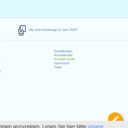
Wie viele Arbeitstage im Jahr 2026?
Einstellungen
Anmeldeseite
Kontakt-Seite
e
Impressum
Teilen
r
Def
igen anzuzeigen. Lesen Sie hier bitte
unsere