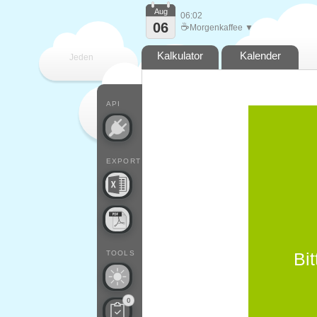
Aug
06:02
06
☕
Morgenkaffee ▼
Kalkulator
Kalender
Jeden
Tag
API
EXPORT
TOOLS
Bit
0