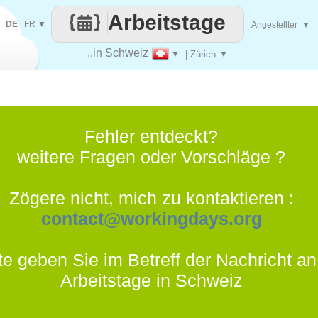
Arbeitstage
DE
|
FR
▼
Angestellter
▼
..in Schweiz
▼
| Zürich
▼
Fehler entdeckt?
weitere Fragen oder Vorschläge ?
Zögere nicht, mich zu kontaktieren :
contact@workingdays.org
te geben Sie im Betreff der Nachricht an
Arbeitstage in Schweiz