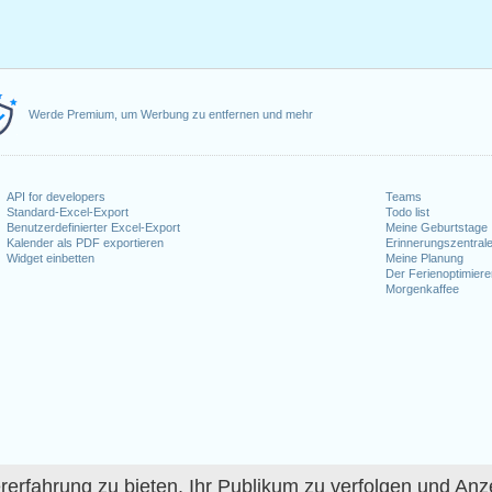
Werde Premium, um Werbung zu entfernen und mehr
API for developers
Teams
Standard-Excel-Export
Todo list
Benutzerdefinierter Excel-Export
Meine Geburtstage
Kalender als PDF exportieren
Erinnerungszentral
Widget einbetten
Meine Planung
Der Ferienoptimiere
Morgenkaffee
fahrung zu bieten, Ihr Publikum zu verfolgen und Anze