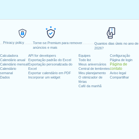
Privacy policy
Torne-se Premium para remover
Quantos dias úteis no ano de
anúncios e mais
2026?
Calculadora
API for developers
Equipes
Configuração
Calendário anual
Exportação padrão do Excel
Todo list
Página de login
Página de
Calendário mensal
Exportação personalizada do
Meus aniversários
contato
Calendário
Excel
Central de lembretes
semanal
Exportar calendário em PDF
Meu planejamento
Aviso legal
Dados
Incorporar um widget
O otimizador de
Compartilhar
férias
Café da manhã