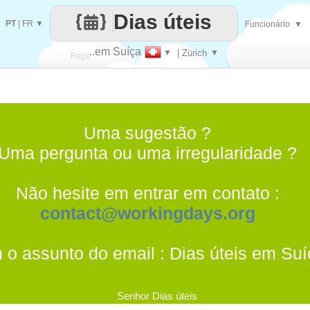
Dias úteis
PT
|
FR
▼
Funcionário
▼
..em Suíça
▼
| Zürich
▼
Faça
cada
Uma sugestão ?
Uma pergunta ou uma irregularidade ?
Não hesite em entrar em contato :
contact@workingdays.org
 o assunto do email : Dias úteis em Suí
Senhor Dias úteis