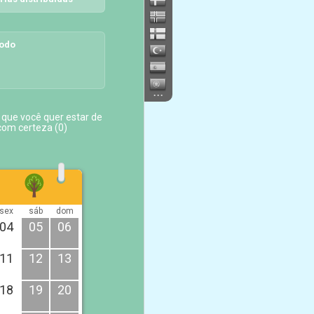
íodo
...
 que você quer estar de
com certeza (
0
)
sex
sáb
dom
04
05
06
11
12
13
18
19
20