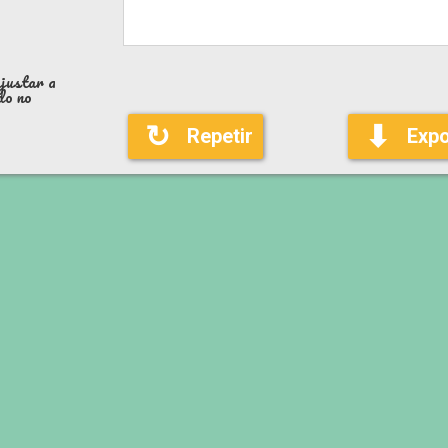
ajustar a
do no
↻
⬇
Repetir
Expo