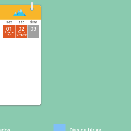
sex
sáb
dom
01
02
03
Jour de
Saint-
l'An
Berchtold
iados
Dias de férias