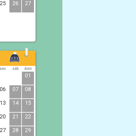
25
26
27
sex
sáb
dom
01
06
07
08
13
14
15
20
21
22
27
28
29