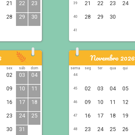
21
22
23
21
22
23
24
39
28
29
30
28
29
30
40
41
6
Novembro 2026
sex
sáb
dom
sema
seg
ter
qua
qui
02
03
04
44
09
10
11
02
03
04
05
45
16
17
18
09
10
11
12
46
23
24
25
16
17
18
19
47
30
31
23
24
25
26
48