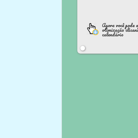
Agora você pode 
otimização clican
calendário