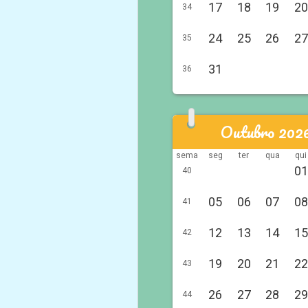
17
18
19
20
34
24
25
26
27
35
31
36
Outubro 202
sema
seg
ter
qua
qui
01
40
05
06
07
08
41
12
13
14
15
42
19
20
21
22
43
26
27
28
29
44