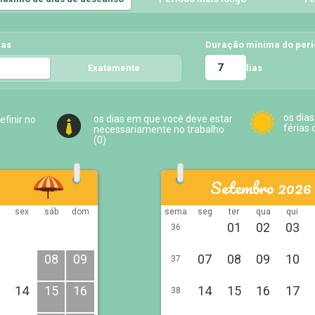
ias
Duração mínima do per
dias
Exatamente
5
os dias
os dias em que você deve estar
efinir no
férias 
necessariamente no trabalho
(
0
)
Setembro 2026
sex
sáb
dom
sema
seg
ter
qua
qui
01
02
03
36
08
09
07
08
09
10
37
14
15
16
14
15
16
17
38