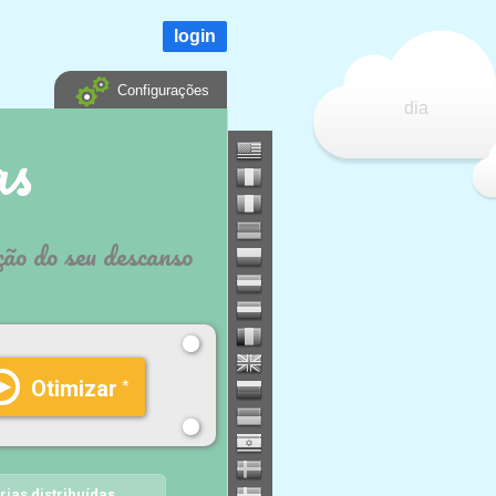
login
Configurações
dia
as
ção do seu descanso
Otimizar
▶
*
rias distribuídas