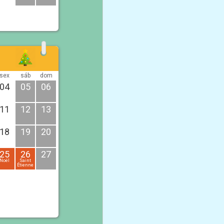
sex
sáb
dom
04
05
06
11
12
13
18
19
20
25
26
27
Noël
Saint
Étienne