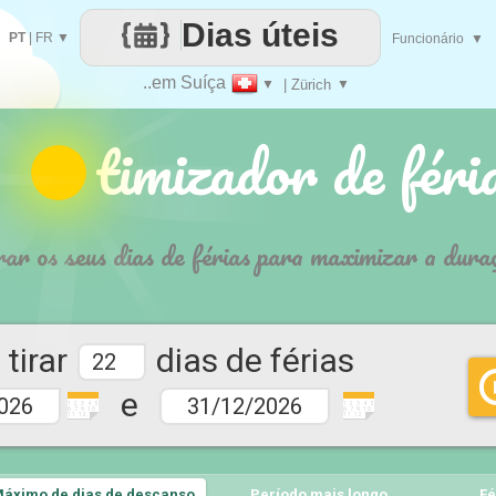
Dias úteis
PT
|
FR
▼
Funcionário
▼
..em Suíça
▼
| Zürich
▼
 timizador de féri
rar os seus dias de férias para maximizar a dura
tirar
dias de férias
e
1 2 3 4 5
1 2 3 4 5
6 7 9 10
6 7 9 10
11 12
11 12
áximo de dias de descanso
Período mais longo
Fé