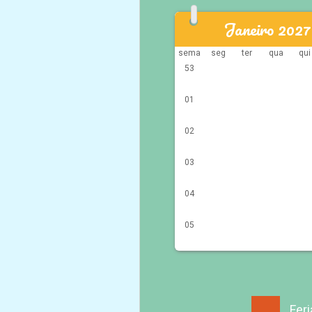
Janeiro 2027
sema
seg
ter
qua
qui
53
01
02
03
04
05
Fer