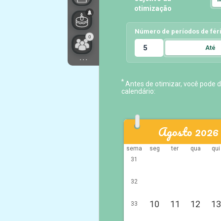
otimização
Número de períodos de fér
0
Até
5
...
*
Antes de otimizar, você pode d
calendário:
Agosto 2026
sema
seg
ter
qua
qui
31
32
10
11
12
13
33