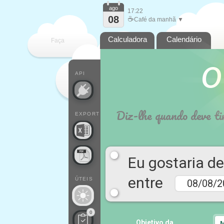
ago
17:22
08
☕
Café da manhã ▼
Calculadora
Calendário
Faça
O
cada
API
Diz-lhe quando deve ti
EXPORT
Eu gostaria de 
entre
ÚTEIS
0
Objetivo da
M