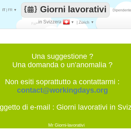
Giorni lavorativi
IT
|
FR
▼
Dipendent
..in Svizzera
▼
| Zürich
▼
Fai
contare
Una suggestione ?
Una domanda o un'anomalia ?
Non esiti soprattutto a contattarmi :
contact@workingdays.org
ggetto di e-mail : Giorni lavorativi in Svi
Mr Giorni-lavorativi