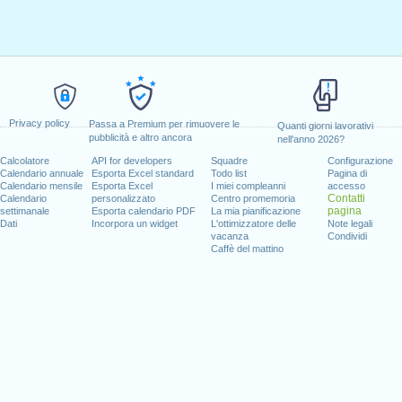
Privacy policy
Passa a Premium per rimuovere le
Quanti giorni lavorativi
pubblicità e altro ancora
nell'anno 2026?
Calcolatore
API for developers
Squadre
Configurazione
Calendario annuale
Esporta Excel standard
Todo list
Pagina di
Calendario mensile
Esporta Excel
I miei compleanni
accesso
Contatti
Calendario
personalizzato
Centro promemoria
pagina
settimanale
Esporta calendario PDF
La mia pianificazione
Dati
Incorpora un widget
L'ottimizzatore delle
Note legali
vacanza
Condividi
Caffè del mattino