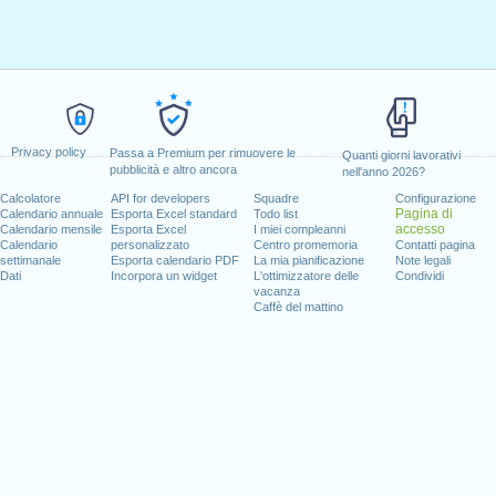
Privacy policy
Passa a Premium per rimuovere le
Quanti giorni lavorativi
pubblicità e altro ancora
nell'anno 2026?
Calcolatore
API for developers
Squadre
Configurazione
Pagina di
Calendario annuale
Esporta Excel standard
Todo list
accesso
Calendario mensile
Esporta Excel
I miei compleanni
Calendario
personalizzato
Centro promemoria
Contatti pagina
settimanale
Esporta calendario PDF
La mia pianificazione
Note legali
Dati
Incorpora un widget
L'ottimizzatore delle
Condividi
vacanza
Caffè del mattino