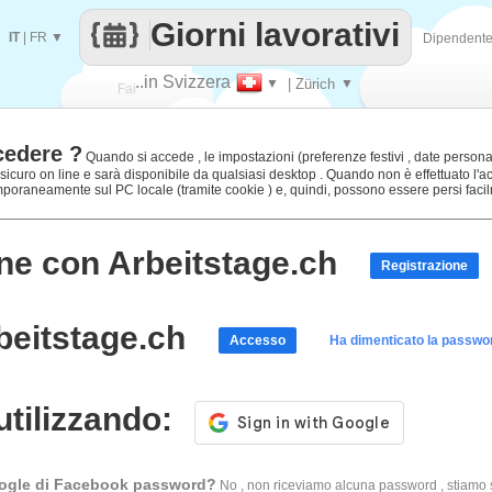
Giorni lavorativi
IT
|
FR
▼
Dipendent
..in Svizzera
▼
| Zürich
▼
Fai
cedere ?
contare
Quando si accede , le impostazioni (preferenze festivi , date personali
curo on line e sarà disponibile da qualsiasi desktop . Quando non è effettuato l'ac
raneamente sul PC locale (tramite cookie ) e, quindi, possono essere persi facil
ne con Arbeitstage.ch
Registrazione
beitstage.ch
Accesso
Ha dimenticato la passwo
utilizzando:
Google di Facebook password?
No , non riceviamo alcuna password , stiamo 