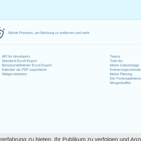
Werde Premium, um Werbung zu entfernen und mehr
API for developers
Teams
Standard-Excel-Export
Todo list
Benutzerdefinierter Excel-Export
Meine Geburtstage
Kalender als PDF exportieren
Erinnerungszentrale
Widget einbetten
Meine Planung
Der Ferienoptimiere
Morgenkaffee
fahrung zu bieten, Ihr Publikum zu verfolgen und Anze