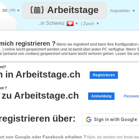
Arbeitstage
DE
|
FR
▼
Angestellter
▼
..in Schweiz
▼
| Zürich
▼
mich registrieren ?
Wenn sie registriert sind kann Ihre Konfiguration
) online leicht gespeichert werden und ist damit über jeden PC verfügbar. Wenn Sie
kal (anhand von cookies) gespeichert und kann leicht verloren gehen. Lesen Sie un
unt?
n in Arbeitstage.ch
Registrieren
nt ?
zu Arbeitstage.ch
Anmeldung
Passwor
registrieren über:
rt von Google oder Facebook erhalten ?
Nein, wir werden von Ihnen kei