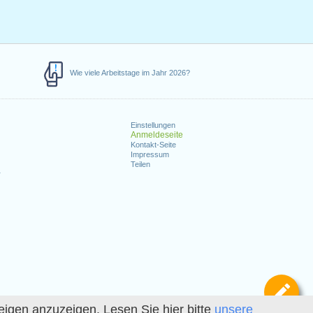
Wie viele Arbeitstage im Jahr 2026?
Einstellungen
Anmeldeseite
Kontakt-Seite
Impressum
Teilen
r
Def
igen anzuzeigen. Lesen Sie hier bitte
unsere