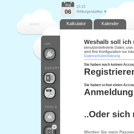
Aug
15:15
06
☕
Morgenkaffee ▼
Kalkulator
Kalender
Jeden
Weshalb soll ich 
Tag
API
benutzerdefinierte Daten, usw…
wird Ihre Konfiguration nur lo
Datenschutzerklärung.
Sie haben noch keinen Acco
EXPORT
Registriere
Sie haben schon einen Accou
Anmeldung 
TOOLS
..Oder sich 
0
Werden Sie mein Passwo