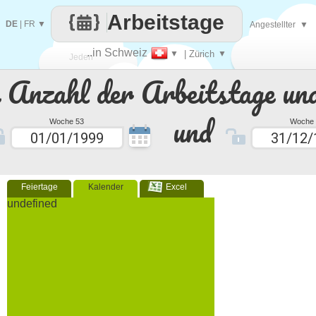
Arbeitstage
DE
|
FR
▼
Angestellter
▼
..in Schweiz
▼
| Zürich
▼
Jeden
e Anzahl der Arbeitstage un
Tag
und
Woche 53
Woche 
Feiertage
Kalender
Excel
undefined