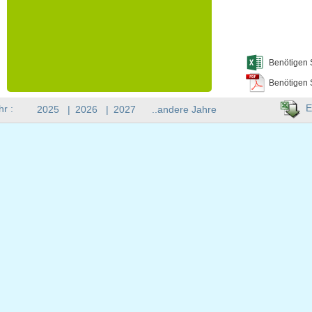
Benötigen 
Benötigen 
E
hr :
2025
|
2026
|
2027
..andere Jahre