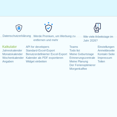
Datenschutzerklärung
Werde Premium, um Werbung zu
Wie viele Arbeitstage im
entfernen und mehr
Jahr 2026?
Kalkulator
API for developers
Teams
Einstellungen
Jahreskalender
Standard-Excel-Export
Todo list
Anmeldeseite
Monatskalender
Benutzerdefinierter Excel-Export
Meine Geburtstage
Kontakt-Seite
Wochenkalender
Kalender als PDF exportieren
Erinnerungszentrale
Impressum
Angaben
Widget einbetten
Meine Planung
Teilen
Der Ferienoptimierer
Morgenkaffee