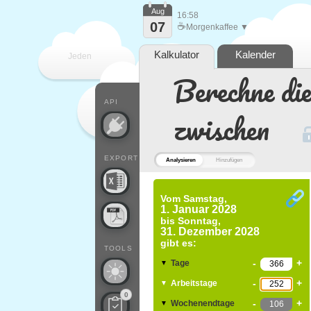
Aug
16:58
07
☕
Morgenkaffee ▼
Kalkulator
Kalender
Jeden
Berechne di
Tag
API
zwischen
EXPORT
Analysieren
Hinzufügen
Vom
Samstag,
1. Januar 2028
bis
Sonntag,
31. Dezember 2028
gibt es:
TOOLS
-
+
Tage
▼
-
+
Arbeitstage
▼
0
-
+
Wochenendtage
▼