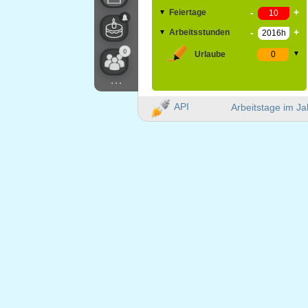
-
+
Feiertage
▼
-
+
Arbeitsstunden
▼
0
Urlaube
▼
...
API
Arbeitstage im Ja