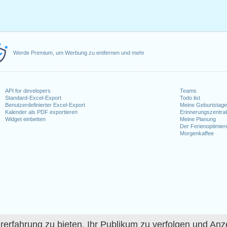
Werde Premium, um Werbung zu entfernen und mehr
API for developers
Teams
Standard-Excel-Export
Todo list
Benutzerdefinierter Excel-Export
Meine Geburtstag
Kalender als PDF exportieren
Erinnerungszentra
Widget einbetten
Meine Planung
Der Ferienoptimier
Morgenkaffee
fahrung zu bieten, Ihr Publikum zu verfolgen und Anze