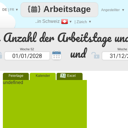
Arbeitstage
DE
|
FR
▼
Angestellter
▼
..in Schweiz
▼
| Zürich
▼
e Anzahl der Arbeitstage un
und
Woche 52
Woche 
Feiertage
Kalender
Excel
undefined