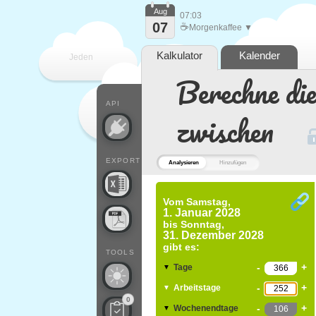
Aug
07:03
07
☕
Morgenkaffee ▼
Kalkulator
Kalender
Jeden
Berechne di
Tag
API
zwischen
EXPORT
Analysieren
Hinzufügen
Vom
Samstag,
1. Januar 2028
bis
Sonntag,
31. Dezember 2028
gibt es:
TOOLS
-
+
Tage
▼
-
+
Arbeitstage
▼
0
-
+
Wochenendtage
▼