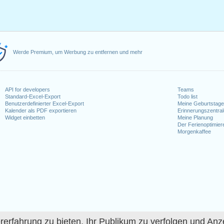
Werde Premium, um Werbung zu entfernen und mehr
API for developers
Teams
Standard-Excel-Export
Todo list
Benutzerdefinierter Excel-Export
Meine Geburtstag
Kalender als PDF exportieren
Erinnerungszentra
Widget einbetten
Meine Planung
Der Ferienoptimier
Morgenkaffee
fahrung zu bieten, Ihr Publikum zu verfolgen und Anze