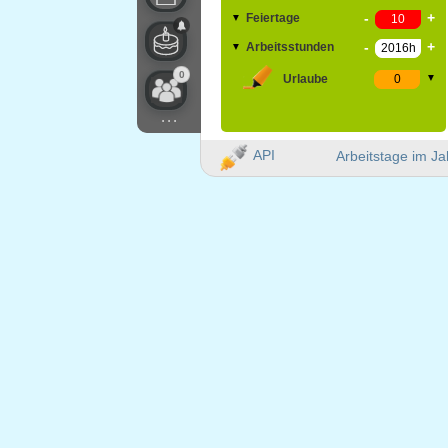
-
+
Feiertage
▼
-
+
Arbeitsstunden
▼
0
Urlaube
▼
...
API
Arbeitstage im Ja