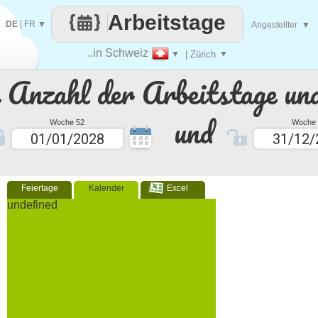
Arbeitstage
DE
|
FR
▼
Angestellter
▼
..in Schweiz
▼
| Zürich
▼
e Anzahl der Arbeitstage un
und
Woche 52
Woche 
Feiertage
Kalender
Excel
undefined