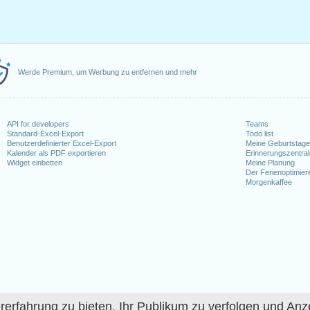
Werde Premium, um Werbung zu entfernen und mehr
API for developers
Teams
Standard-Excel-Export
Todo list
Benutzerdefinierter Excel-Export
Meine Geburtstag
Kalender als PDF exportieren
Erinnerungszentra
Widget einbetten
Meine Planung
Der Ferienoptimier
Morgenkaffee
fahrung zu bieten, Ihr Publikum zu verfolgen und Anze