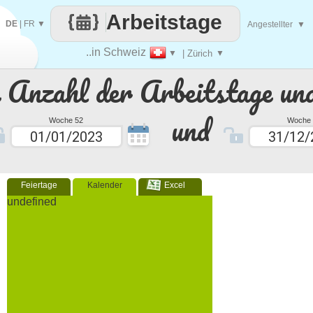
Arbeitstage
DE
|
FR
▼
Angestellter
▼
..in Schweiz
▼
| Zürich
▼
e Anzahl der Arbeitstage un
und
Woche 52
Woche 
Feiertage
Kalender
Excel
undefined