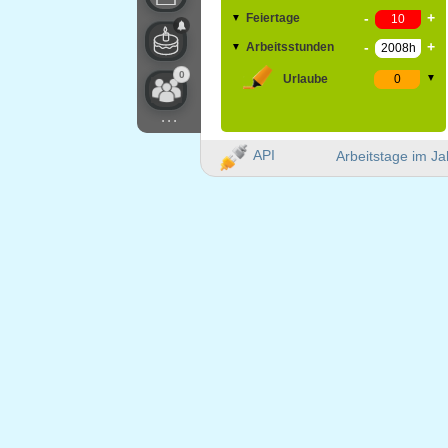
-
+
Feiertage
▼
-
+
Arbeitsstunden
▼
0
Urlaube
▼
...
API
Arbeitstage im Ja