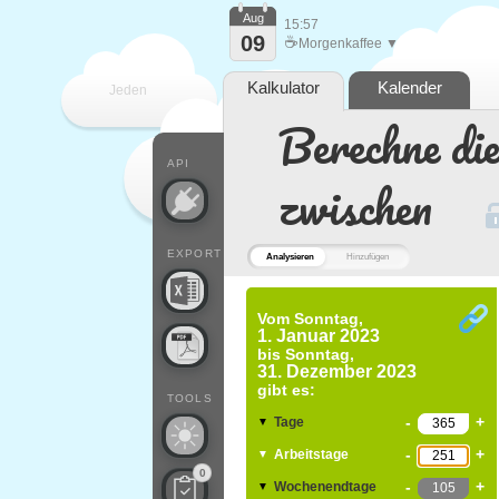
Aug
15:57
09
☕
Morgenkaffee ▼
Kalkulator
Kalender
Jeden
Berechne di
Tag
API
zwischen
EXPORT
Analysieren
Hinzufügen
Vom
Sonntag,
1. Januar 2023
bis
Sonntag,
31. Dezember 2023
gibt es:
TOOLS
-
+
Tage
▼
-
+
Arbeitstage
▼
0
-
+
Wochenendtage
▼