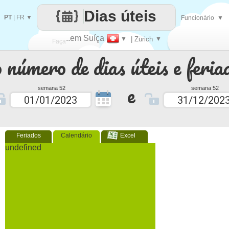
Dias úteis
PT
|
FR
▼
Funcionário
▼
..em Suíça
▼
| Zürich
▼
Faça
 número de dias úteis e feria
cada
e
semana 52
semana 52
Feriados
Calendário
Excel
undefined