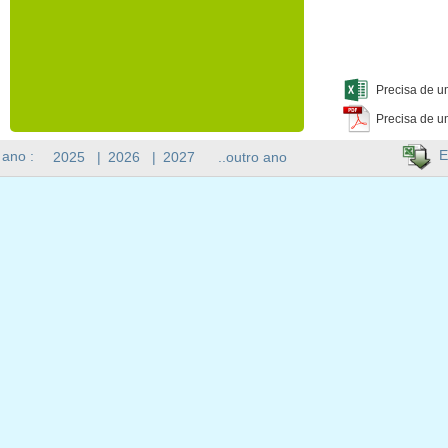
Precisa de u
Precisa de u
E
 ano :
2025
|
2026
|
2027
..outro ano