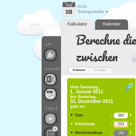
Aug
05:46
08
☕
Morgenkaffee ▼
Kalkulator
Kalender
Jeden
Berechne di
Tag
API
zwischen
EXPORT
Analysieren
Hinzufügen
Vom
Samstag,
1. Januar 2011
bis
Samstag,
31. Dezember 2011
gibt es:
TOOLS
-
+
Tage
▼
-
+
Arbeitstage
▼
0
-
+
Wochenendtage
▼