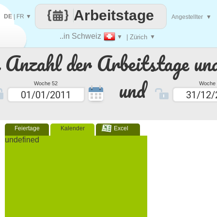
Arbeitstage
DE
|
FR
▼
Angestellter
▼
..in Schweiz
▼
| Zürich
▼
e Anzahl der Arbeitstage un
und
Woche 52
Woche 
Feiertage
Kalender
Excel
undefined