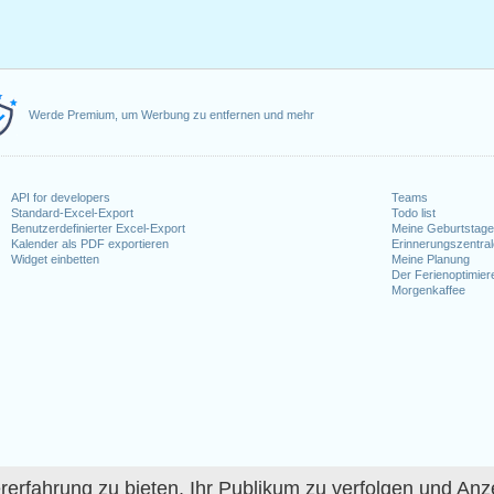
Werde Premium, um Werbung zu entfernen und mehr
API for developers
Teams
Standard-Excel-Export
Todo list
Benutzerdefinierter Excel-Export
Meine Geburtstag
Kalender als PDF exportieren
Erinnerungszentra
Widget einbetten
Meine Planung
Der Ferienoptimier
Morgenkaffee
fahrung zu bieten, Ihr Publikum zu verfolgen und Anze