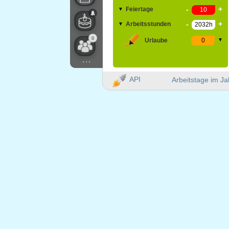
-
+
Feiertage
▼
-
+
Arbeitsstunden
▼
0
Urlaube
▼
...
API
Arbeitstage im Ja