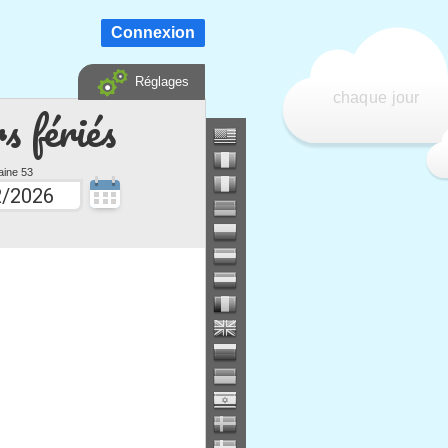
Connexion
Réglages
chaque jour
s fériés
ine 53