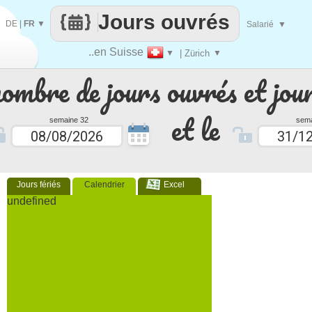
Jours ouvrés
DE
|
FR
▼
Salarié
▼
..en Suisse
▼
| Zürich
▼
nombre de jours ouvrés et jour
et le
semaine 32
sema
Jours fériés
Calendrier
Excel
undefined