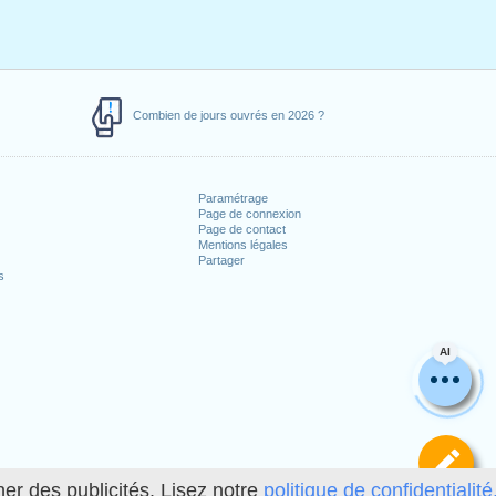
Combien de jours ouvrés en 2026 ?
Paramétrage
Page de connexion
Page de contact
Mentions légales
Partager
s
AI
Dé
her des publicités. Lisez notre
politique de confidentialité