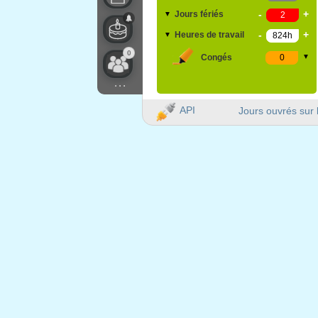
-
+
Jours fériés
▼
-
+
Heures de travail
▼
0
Congés
▼
...
API
Jours ouvrés sur 