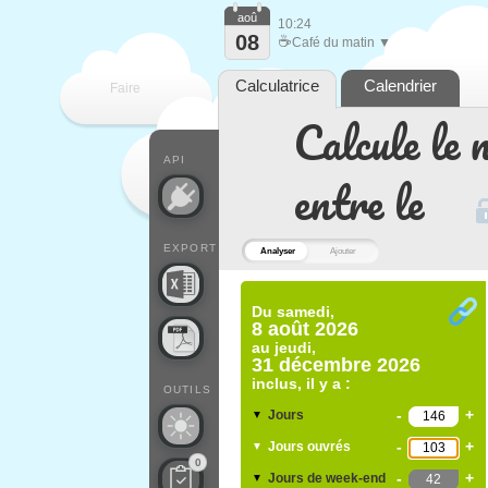
aoû
10:24
08
☕
Café du matin ▼
Calculatrice
Calendrier
Faire
Calcule le 
que
API
entre le
EXPORT
Analyser
Ajouter
Du
samedi,
8 août 2026
au
jeudi,
31 décembre 2026
inclus, il y a :
OUTILS
-
+
Jours
▼
-
+
Jours ouvrés
▼
0
-
+
Jours de week-end
▼