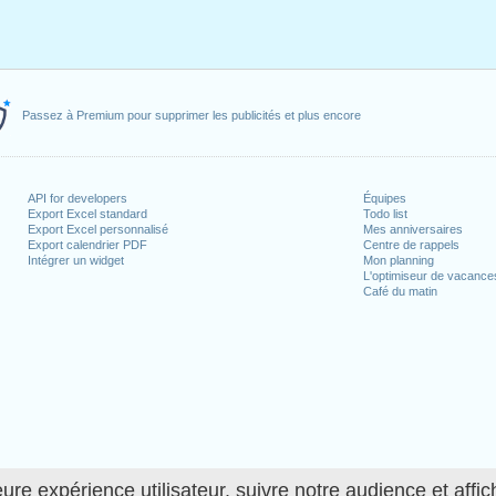
Passez à Premium pour supprimer les publicités et plus encore
API for developers
Équipes
Export Excel standard
Todo list
Export Excel personnalisé
Mes anniversaires
Export calendrier PDF
Centre de rappels
Intégrer un widget
Mon planning
L'optimiseur de vacance
Café du matin
ure expérience utilisateur, suivre notre audience et affic