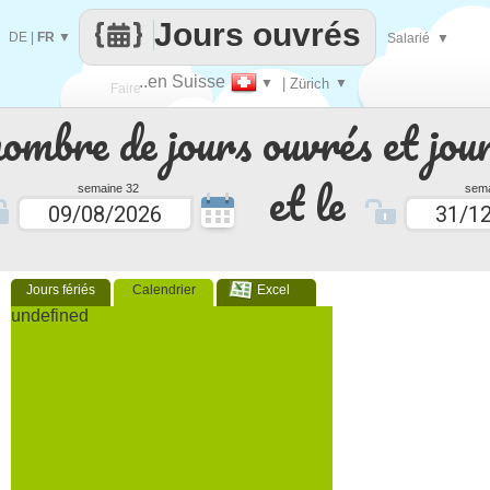
Jours ouvrés
DE
|
FR
▼
Salarié
▼
..en Suisse
▼
| Zürich
▼
Faire
nombre de jours ouvrés et jour
que
et le
semaine 32
sema
Jours fériés
Calendrier
Excel
undefined