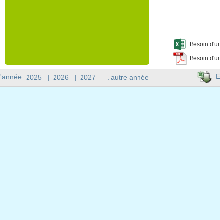
Besoin d'un
Besoin d'un
E
l'année :
2025
|
2026
|
2027
..autre année