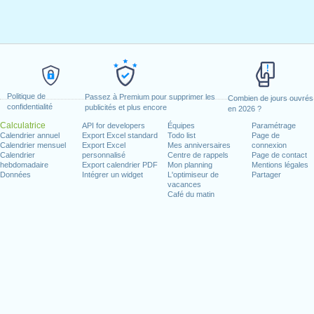
Politique de
Passez à Premium pour supprimer les
Combien de jours ouvrés
confidentialité
publicités et plus encore
en 2026 ?
Calculatrice
API for developers
Équipes
Paramétrage
Calendrier annuel
Export Excel standard
Todo list
Page de
Calendrier mensuel
Export Excel
Mes anniversaires
connexion
Calendrier
personnalisé
Centre de rappels
Page de contact
hebdomadaire
Export calendrier PDF
Mon planning
Mentions légales
Données
Intégrer un widget
L'optimiseur de
Partager
vacances
Café du matin