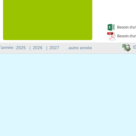
Besoin d'un
Besoin d'un
E
l'année :
2025
|
2026
|
2027
..autre année