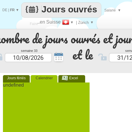
Jours ouvrés
DE
|
FR
▼
Salarié
▼
..en Suisse
▼
| Zürich
▼
Faire
nombre de jours ouvrés et jour
que
et le
semaine 33
sema
Jours fériés
Calendrier
Excel
undefined