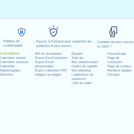
Politique de
Passez à Premium pour supprimer les
Combien de jours ouvrés
confidentialité
publicités et plus encore
en 2026 ?
Calculatrice
API for developers
Équipes
Paramétrage
Calendrier annuel
Export Excel standard
Todo list
Page de
Calendrier mensuel
Export Excel
Mes anniversaires
connexion
Calendrier
personnalisé
Centre de rappels
Page de contact
hebdomadaire
Export calendrier PDF
Mon planning
Mentions légales
Données
Intégrer un widget
L'optimiseur de
Partager
vacances
Café du matin