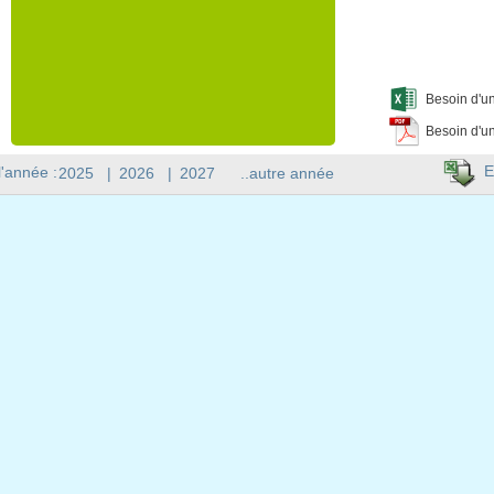
Besoin d'un
Besoin d'un
E
l'année :
2025
|
2026
|
2027
..autre année