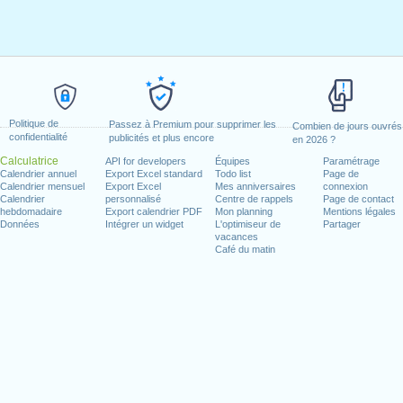
Politique de
Passez à Premium pour supprimer les
Combien de jours ouvrés
confidentialité
publicités et plus encore
en 2026 ?
Calculatrice
API for developers
Équipes
Paramétrage
Calendrier annuel
Export Excel standard
Todo list
Page de
Calendrier mensuel
Export Excel
Mes anniversaires
connexion
Calendrier
personnalisé
Centre de rappels
Page de contact
hebdomadaire
Export calendrier PDF
Mon planning
Mentions légales
Données
Intégrer un widget
L'optimiseur de
Partager
vacances
Café du matin