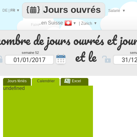
Jours ouvrés
DE
|
FR
▼
Salarié
▼
..en Suisse
▼
| Zürich
▼
Faire
nombre de jours ouvrés et jour
que
et le
semaine 52
sema
Jours fériés
Calendrier
Excel
undefined