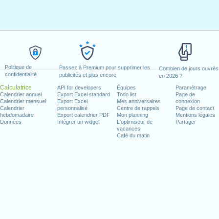
Politique de
Passez à Premium pour supprimer les
Combien de jours ouvrés
confidentialité
publicités et plus encore
en 2026 ?
Calculatrice
API for developers
Équipes
Paramétrage
Calendrier annuel
Export Excel standard
Todo list
Page de
Calendrier mensuel
Export Excel
Mes anniversaires
connexion
Calendrier
personnalisé
Centre de rappels
Page de contact
hebdomadaire
Export calendrier PDF
Mon planning
Mentions légales
Données
Intégrer un widget
L'optimiseur de
Partager
vacances
Café du matin