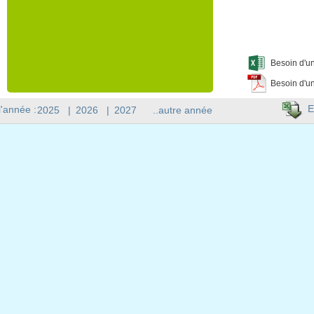
Besoin d'un
Besoin d'un
E
l'année :
2025
|
2026
|
2027
..autre année