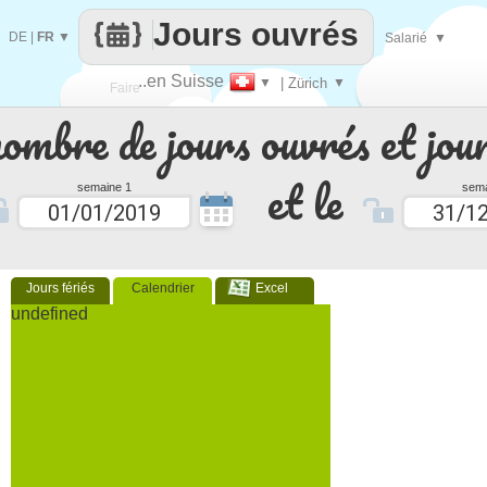
Jours ouvrés
DE
|
FR
▼
Salarié
▼
..en Suisse
▼
| Zürich
▼
Faire
nombre de jours ouvrés et jour
que
et le
semaine 1
sema
Jours fériés
Calendrier
Excel
undefined