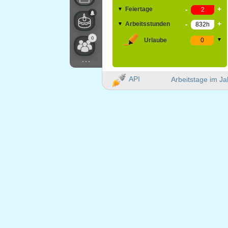
-
+
Feiertage
▼
-
+
Arbeitsstunden
▼
0
Urlaube
▼
...
API
Arbeitstage im Ja