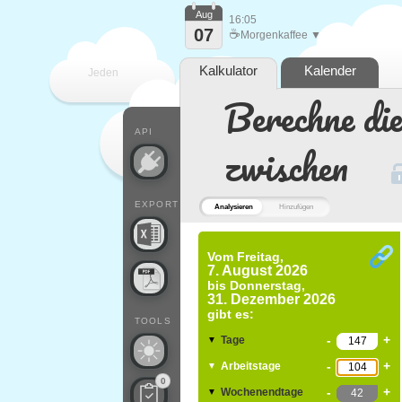
Aug
16:05
07
☕
Morgenkaffee ▼
Kalkulator
Kalender
Jeden
Berechne di
Tag
API
zwischen
EXPORT
Analysieren
Hinzufügen
Vom
Freitag,
7. August 2026
bis
Donnerstag,
31. Dezember 2026
gibt es:
TOOLS
-
+
Tage
▼
-
+
Arbeitstage
▼
0
-
+
Wochenendtage
▼