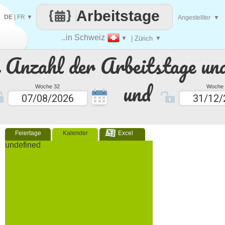
Arbeitstage
DE
|
FR
▼
Angestellter
▼
..in Schweiz
▼
| Zürich
▼
e Anzahl der Arbeitstage un
und
Woche 32
Woche 
Feiertage
Kalender
Excel
undefined