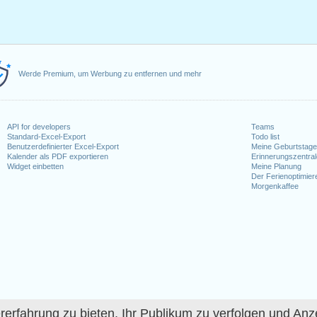
Werde Premium, um Werbung zu entfernen und mehr
API for developers
Teams
Standard-Excel-Export
Todo list
Benutzerdefinierter Excel-Export
Meine Geburtstag
Kalender als PDF exportieren
Erinnerungszentra
Widget einbetten
Meine Planung
Der Ferienoptimier
Morgenkaffee
fahrung zu bieten, Ihr Publikum zu verfolgen und Anze