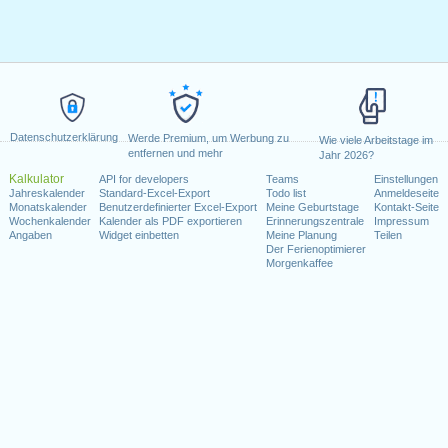
Datenschutzerklärung
Werde Premium, um Werbung zu
Wie viele Arbeitstage im
entfernen und mehr
Jahr 2026?
Kalkulator
API for developers
Teams
Einstellungen
Jahreskalender
Standard-Excel-Export
Todo list
Anmeldeseite
Monatskalender
Benutzerdefinierter Excel-Export
Meine Geburtstage
Kontakt-Seite
Wochenkalender
Kalender als PDF exportieren
Erinnerungszentrale
Impressum
Angaben
Widget einbetten
Meine Planung
Teilen
Der Ferienoptimierer
Morgenkaffee