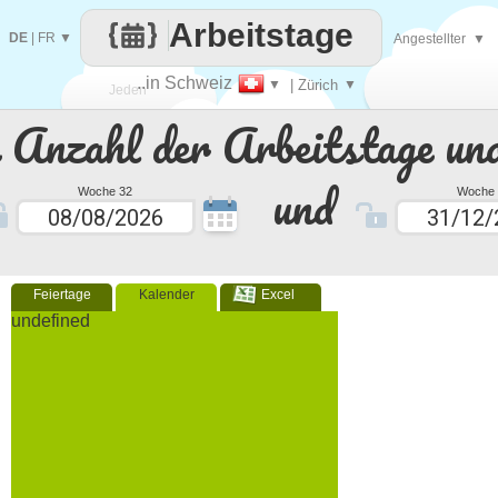
Arbeitstage
DE
|
FR
▼
Angestellter
▼
..in Schweiz
▼
| Zürich
▼
Jeden
e Anzahl der Arbeitstage un
Tag
und
Woche 32
Woche 
Feiertage
Kalender
Excel
undefined