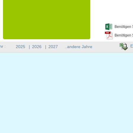
Benötigen 
Benötigen 
E
hr :
2025
|
2026
|
2027
..andere Jahre