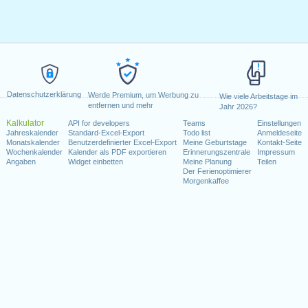
Datenschutzerklärung
Werde Premium, um Werbung zu
Wie viele Arbeitstage im
entfernen und mehr
Jahr 2026?
Kalkulator
API for developers
Teams
Einstellungen
Jahreskalender
Standard-Excel-Export
Todo list
Anmeldeseite
Monatskalender
Benutzerdefinierter Excel-Export
Meine Geburtstage
Kontakt-Seite
Wochenkalender
Kalender als PDF exportieren
Erinnerungszentrale
Impressum
Angaben
Widget einbetten
Meine Planung
Teilen
Der Ferienoptimierer
Morgenkaffee