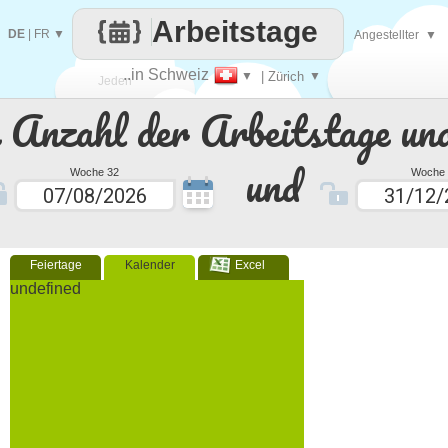
Arbeitstage
DE
|
FR
▼
Angestellter
▼
..in Schweiz
▼
| Zürich
▼
Jeden
e Anzahl der Arbeitstage un
Tag
und
Woche 32
Woche 
Feiertage
Kalender
Excel
undefined