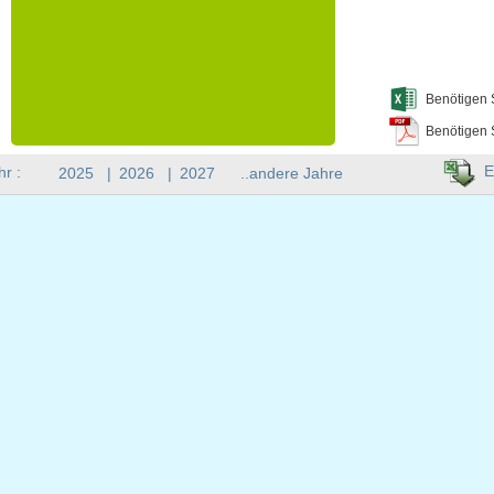
Benötigen 
Benötigen 
E
hr :
2025
|
2026
|
2027
..andere Jahre