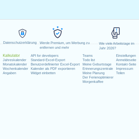
Datenschutzerklärung
Werde Premium, um Werbung zu
Wie viele Arbeitstage im
entfernen und mehr
Jahr 2026?
Kalkulator
API for developers
Teams
Einstellungen
Jahreskalender
Standard-Excel-Export
Todo list
Anmeldeseite
Monatskalender
Benutzerdefinierter Excel-Export
Meine Geburtstage
Kontakt-Seite
Wochenkalender
Kalender als PDF exportieren
Erinnerungszentrale
Impressum
Angaben
Widget einbetten
Meine Planung
Teilen
Der Ferienoptimierer
Morgenkaffee