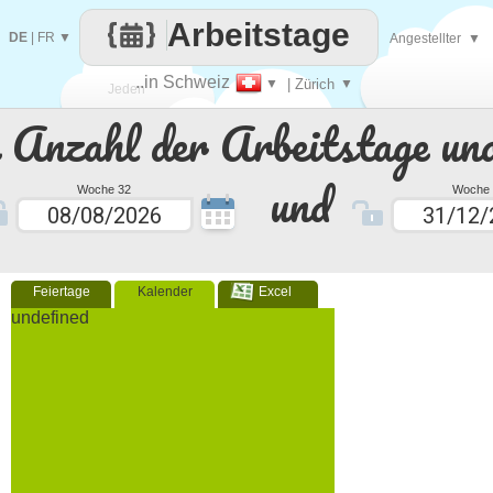
Arbeitstage
DE
|
FR
▼
Angestellter
▼
..in Schweiz
▼
| Zürich
▼
Jeden
e Anzahl der Arbeitstage un
Tag
und
Woche 32
Woche 
Feiertage
Kalender
Excel
undefined