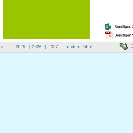
Benötigen 
Benötigen 
E
hr :
2025
|
2026
|
2027
..andere Jahre