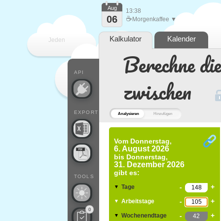
Aug
13:38
06
☕
Morgenkaffee ▼
Kalkulator
Kalender
Jeden
Berechne di
Tag
API
zwischen
EXPORT
Analysieren
Hinzufügen
Vom
Donnerstag,
6. August 2026
bis
Donnerstag,
31. Dezember 2026
gibt es:
TOOLS
-
+
Tage
▼
-
+
Arbeitstage
▼
0
-
+
Wochenendtage
▼