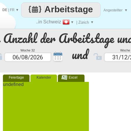
Arbeitstage
DE
|
FR
▼
Angestellter
▼
..in Schweiz
▼
| Zürich
▼
e Anzahl der Arbeitstage un
und
Woche 32
Woche 
Feiertage
Kalender
Excel
undefined