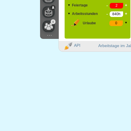
-
+
Feiertage
▼
-
+
Arbeitsstunden
▼
0
Urlaube
▼
...
API
Arbeitstage im Ja