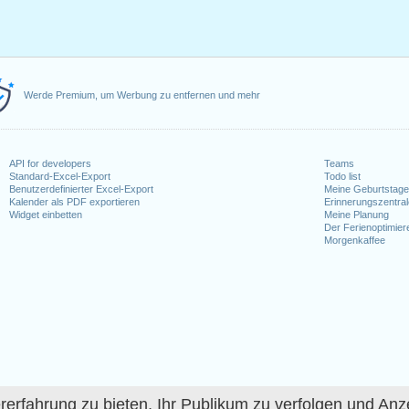
Werde Premium, um Werbung zu entfernen und mehr
API for developers
Teams
Standard-Excel-Export
Todo list
Benutzerdefinierter Excel-Export
Meine Geburtstag
Kalender als PDF exportieren
Erinnerungszentra
Widget einbetten
Meine Planung
Der Ferienoptimier
Morgenkaffee
fahrung zu bieten, Ihr Publikum zu verfolgen und Anze