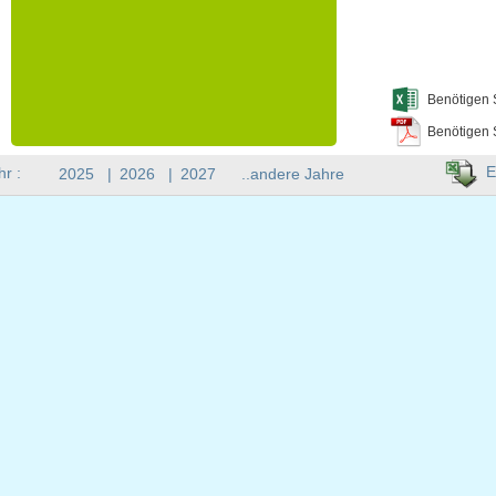
Benötigen 
Benötigen 
E
hr :
2025
|
2026
|
2027
..andere Jahre