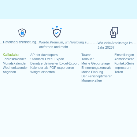
Datenschutzerklärung
Werde Premium, um Werbung zu
Wie viele Arbeitstage im
entfernen und mehr
Jahr 2026?
Kalkulator
API for developers
Teams
Einstellungen
Jahreskalender
Standard-Excel-Export
Todo list
Anmeldeseite
Monatskalender
Benutzerdefinierter Excel-Export
Meine Geburtstage
Kontakt-Seite
Wochenkalender
Kalender als PDF exportieren
Erinnerungszentrale
Impressum
Angaben
Widget einbetten
Meine Planung
Teilen
Der Ferienoptimierer
Morgenkaffee