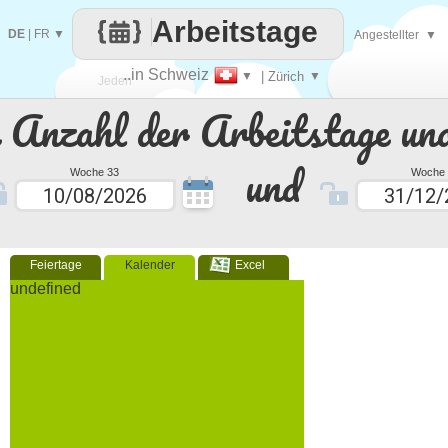
Arbeitstage
DE
|
FR
▼
Angestellter
▼
..in Schweiz
▼
| Zürich
▼
Jeden
e Anzahl der Arbeitstage un
Tag
und
Woche 33
Woche 
Feiertage
Kalender
Excel
undefined