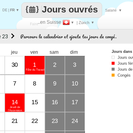
Jours ouvrés
DE
|
FR
▼
Salarié
▼
..en Suisse
▼
| Zürich
▼
Faire
Parcours le calendrier et ajoute tes jours de congé.
 23
que
Jours dans
jeu
ven
sam
dim
Jours ou
Jours fér
30
1
2
3
Jours de
Fête du Travail
Congés
7
8
9
10
14
15
16
17
Jeudi de
l'Ascension
21
22
23
24