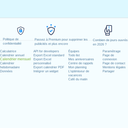
Politique de
Passez à Premium pour supprimer les
Combien de jours ouvrés
confidentialité
publicités et plus encore
en 2026 ?
Calculatrice
API for developers
Équipes
Paramétrage
Calendrier annuel
Export Excel standard
Todo list
Page de
Calendrier mensuel
Export Excel
Mes anniversaires
connexion
Calendrier
personnalisé
Centre de rappels
Page de contact
hebdomadaire
Export calendrier PDF
Mon planning
Mentions légales
Données
Intégrer un widget
L'optimiseur de
Partager
vacances
Café du matin