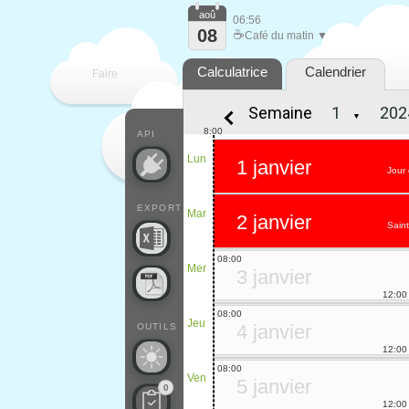
aoû
06:56
08
☕
Café du matin ▼
Calculatrice
Calendrier
Faire
Semaine
▼
que
8:00
API
Lun
1 janvier
Jour 
EXPORT
Mar
2 janvier
Saint
08:00
Mer
3 janvier
12:00
08:00
Jeu
4 janvier
OUTILS
12:00
08:00
Ven
5 janvier
0
12:00