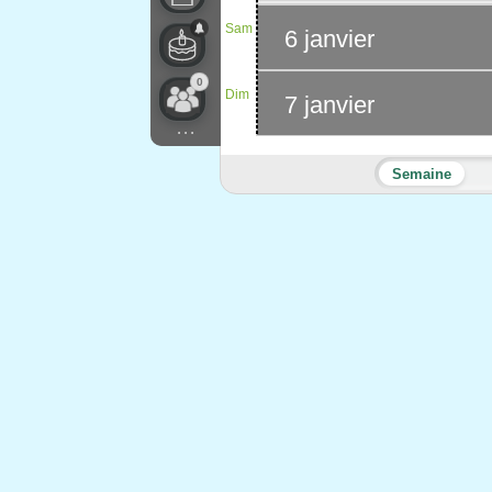
Sam
6 janvier
0
Dim
7 janvier
...
Semaine