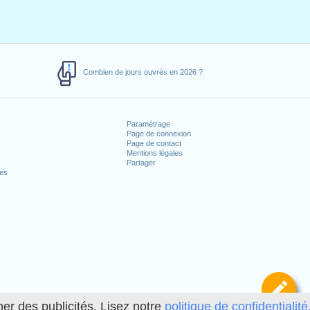
Combien de jours ouvrés en 2026 ?
Paramétrage
Page de connexion
Page de contact
Mentions légales
Partager
ces
Dé
her des publicités. Lisez notre
politique de confidentialité