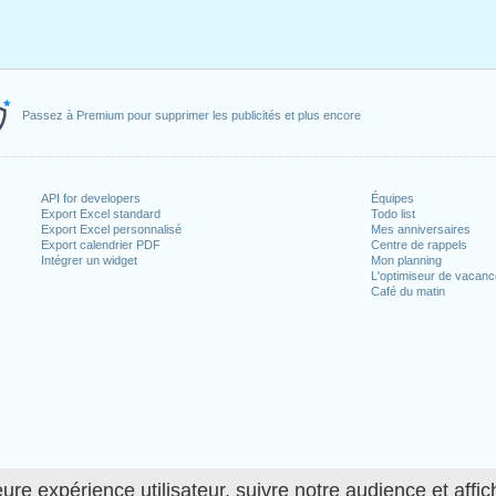
Passez à Premium pour supprimer les publicités et plus encore
API for developers
Équipes
Export Excel standard
Todo list
Export Excel personnalisé
Mes anniversaires
Export calendrier PDF
Centre de rappels
Intégrer un widget
Mon planning
L'optimiseur de vacan
Café du matin
ure expérience utilisateur, suivre notre audience et affic