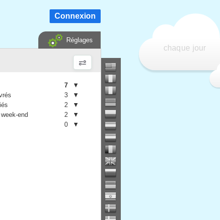
Connexion
Réglages
chaque jour
7
▼
vrés
3
▼
iés
2
▼
 week-end
2
▼
0
▼