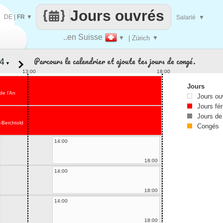
Jours ouvrés
DE
|
FR
▼
Salarié
▼
..en Suisse
▼
| Zürich
▼
Parcours le calendrier et ajoute tes jours de congé.
▼
13:00
18:00
Jours
de l'An
Jours ou
Jours fér
Jours de
-Berchtold
Congés
14:00
18:00
14:00
18:00
14:00
18:00